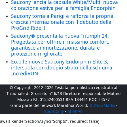
Saucony lancia la capsule White/Multi: nuova
colorazione estiva per la famiglia Endorphin
Saucony torna a Parigi e rafforza la propria
crescita internazionale con il debutto della
ProGrid Ride 1
Saucony® presenta la nuova Triumph 24.
Progettata per offrire il massimo comfort,
garantisce ammortizzazione, durata e
protezione migliorate
Ecco le nuove Saucony Endorphin Elite 3,
intersuola con doppio strato della schiuma
IncrediRUN
© Copyright 2012-2026 Testata giornalistica registrata al
Tribunale di Grosseto n° 6/13 Direttore responsabile Matteo
Moscati P.I. 01552400531 REA 134461 ROC 24577
Fanno parte del network MarathonWorld:
OnYourMarks
-
SportDaily
-
AhAhAh
await RenderSectionAsync("Scripts", required: false)