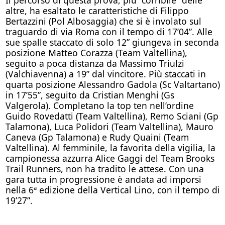
altre, ha esaltato le caratteristiche di Filippo
Bertazzini (Pol Albosaggia) che si è involato sul
traguardo di via Roma con il tempo di 17’04”. Alle
sue spalle staccato di solo 12” giungeva in seconda
posizione Matteo Corazza (Team Valtellina),
seguito a poca distanza da Massimo Triulzi
(Valchiavenna) a 19” dal vincitore. Più staccati in
quarta posizione Alessandro Gadola (Sc Valtartano)
in 17’55”, seguito da Cristian Menghi (Gs
Valgerola). Completano la top ten nell’ordine
Guido Rovedatti (Team Valtellina), Remo Sciani (Gp
Talamona), Luca Polidori (Team Valtellina), Mauro
Caneva (Gp Talamona) e Rudy Quaini (Team
Valtellina). Al femminile, la favorita della vigilia, la
campionessa azzurra Alice Gaggi del Team Brooks
Trail Runners, non ha tradito le attese. Con una
gara tutta in progressione è andata ad imporsi
nella 6ª edizione della Vertical Lino, con il tempo di
19’27”.