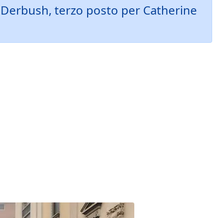
m Derbush, terzo posto per Catherine