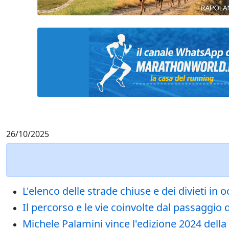
26/10/2025
L'elenco delle strade chiuse e dei divieti 
Il percorso e le vie coinvolte dal passaggio
Michele Palamini vince l'edizione 2024 dell