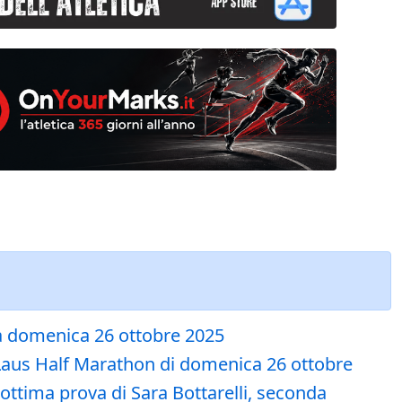
ma domenica 26 ottobre 2025
a Laus Half Marathon di domenica 26 ottobre
ottima prova di Sara Bottarelli, seconda