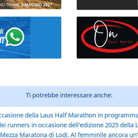
Ti potrebbe interessare anche:
in occasione della Laus Half Marathon in program
 dei runners in occasione dell'edizione 2025 dell
a Mezza Maratona di Lodi. Al femminile ancora un'