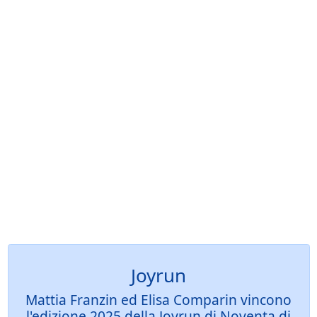
Joyrun
Mattia Franzin ed Elisa Comparin vincono
l'edizione 2025 della Joyrun di Noventa di