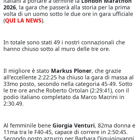
italiani a portare a termine la
London Marathon
2026
, la gara che passerà alla storia per la prima
volta di un uomo sotto le due ore in gara ufficiale
(
QUI LA NEWS
).
In totale sono stati 49 i nostri connazionali che
hanno chiuso sotto al muro delle tre ore.
Il migliore è stato
Markus Ploner
, che grazie
all'eccellente 2:22:25 ha chiuso la gara di massa al
33mo posto, secondo nella categoria 45-49. Sotto
le tre ore anche Roberto Ortolan (2:29:41), con il
podio italiano completato da Marco Macrini in
2:30.49.
Al femminile bene
Giorgia Venturi
, 82ma donna e
11ma tra le F40-45, capace di correre in 2:50:45.
Secondo posto azzurro per Barbara Diquigiovanni