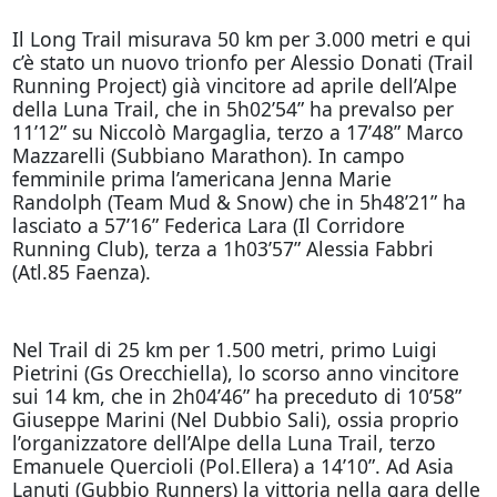
Il Long Trail misurava 50 km per 3.000 metri e qui
c’è stato un nuovo trionfo per Alessio Donati (Trail
Running Project) già vincitore ad aprile dell’Alpe
della Luna Trail, che in 5h02’54” ha prevalso per
11’12” su Niccolò Margaglia, terzo a 17’48” Marco
Mazzarelli (Subbiano Marathon). In campo
femminile prima l’americana Jenna Marie
Randolph (Team Mud & Snow) che in 5h48’21” ha
lasciato a 57’16” Federica Lara (Il Corridore
Running Club), terza a 1h03’57” Alessia Fabbri
(Atl.85 Faenza).
Nel Trail di 25 km per 1.500 metri, primo Luigi
Pietrini (Gs Orecchiella), lo scorso anno vincitore
sui 14 km, che in 2h04’46” ha preceduto di 10’58”
Giuseppe Marini (Nel Dubbio Sali), ossia proprio
l’organizzatore dell’Alpe della Luna Trail, terzo
Emanuele Quercioli (Pol.Ellera) a 14’10”. Ad Asia
Lanuti (Gubbio Runners) la vittoria nella gara delle