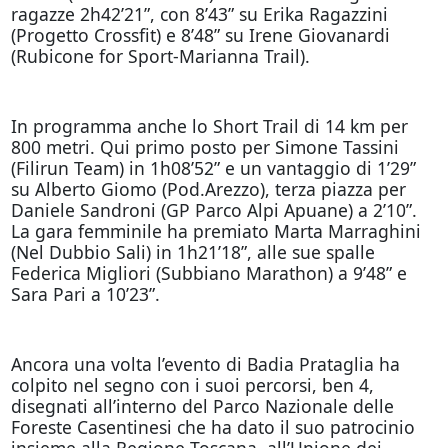
ragazze 2h42’21”, con 8’43” su Erika Ragazzini
(Progetto Crossfit) e 8’48” su Irene Giovanardi
(Rubicone for Sport-Marianna Trail).
In programma anche lo Short Trail di 14 km per
800 metri. Qui primo posto per Simone Tassini
(Filirun Team) in 1h08’52” e un vantaggio di 1’29”
su Alberto Giomo (Pod.Arezzo), terza piazza per
Daniele Sandroni (GP Parco Alpi Apuane) a 2’10”.
La gara femminile ha premiato Marta Marraghini
(Nel Dubbio Sali) in 1h21’18”, alle sue spalle
Federica Migliori (Subbiano Marathon) a 9’48” e
Sara Pari a 10’23”.
Ancora una volta l’evento di Badia Prataglia ha
colpito nel segno con i suoi percorsi, ben 4,
disegnati all’interno del Parco Nazionale delle
Foreste Casentinesi che ha dato il suo patrocinio
insieme alla Regione Toscana, all’Unione dei