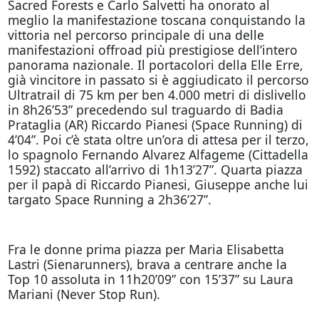
Sacred Forests e Carlo Salvetti ha onorato al
meglio la manifestazione toscana conquistando la
vittoria nel percorso principale di una delle
manifestazioni offroad più prestigiose dell’intero
panorama nazionale. Il portacolori della Elle Erre,
già vincitore in passato si è aggiudicato il percorso
Ultratrail di 75 km per ben 4.000 metri di dislivello
in 8h26’53” precedendo sul traguardo di Badia
Prataglia (AR) Riccardo Pianesi (Space Running) di
4’04”. Poi c’è stata oltre un’ora di attesa per il terzo,
lo spagnolo Fernando Alvarez Alfageme (Cittadella
1592) staccato all’arrivo di 1h13’27”. Quarta piazza
per il papà di Riccardo Pianesi, Giuseppe anche lui
targato Space Running a 2h36’27”.
Fra le donne prima piazza per Maria Elisabetta
Lastri (Sienarunners), brava a centrare anche la
Top 10 assoluta in 11h20’09” con 15’37” su Laura
Mariani (Never Stop Run).