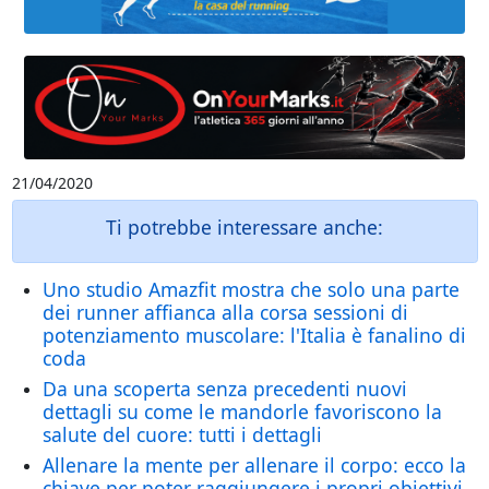
21/04/2020
Ti potrebbe interessare anche:
Uno studio Amazfit mostra che solo una parte
dei runner affianca alla corsa sessioni di
potenziamento muscolare: l'Italia è fanalino di
coda
Da una scoperta senza precedenti nuovi
dettagli su come le mandorle favoriscono la
salute del cuore: tutti i dettagli
Allenare la mente per allenare il corpo: ecco la
chiave per poter raggiungere i propri obiettivi