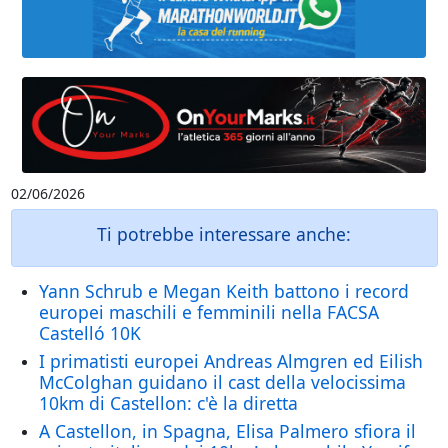
02/06/2026
Ti potrebbe interessare anche:
Yann Schrub e Megan Keith battono i record
europei maschili e femminili nella FACSA
Castelló 10K
I primatisti europei Andreas Almgren ed Eilish
McColghan guidano il cast della velocissima
10km di Castellon: c'è la diretta
A Castellon, in Spagna, Elisa Palmero sfiora il