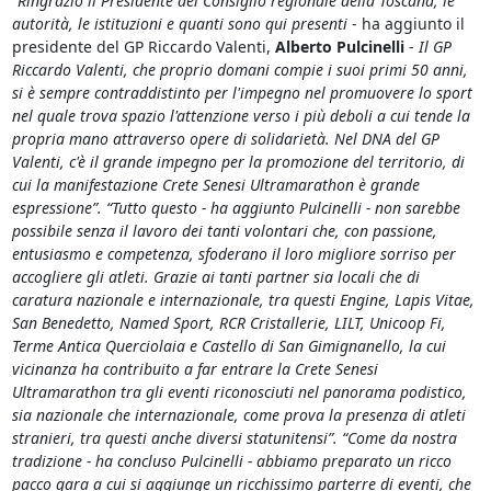
“
Ringrazio il Presidente del Consiglio regionale della Toscana, le
autorità, le istituzioni e quanti sono qui presenti
- ha aggiunto il
presidente del GP Riccardo Valenti,
Alberto Pulcinelli
-
Il GP
Riccardo Valenti, che proprio domani compie i suoi primi 50 anni,
si è sempre contraddistinto per l'impegno nel promuovere lo sport
nel quale trova spazio l'attenzione verso i più deboli a cui tende la
propria mano attraverso opere di solidarietà. Nel DNA del GP
Valenti, c'è il grande impegno per la promozione del territorio, di
cui la manifestazione Crete Senesi Ultramarathon è grande
espressione”. “Tutto questo - ha aggiunto Pulcinelli - non sarebbe
possibile senza il lavoro dei tanti volontari che, con passione,
entusiasmo e competenza, sfoderano il loro migliore sorriso per
accogliere gli atleti. Grazie ai tanti partner sia locali che di
caratura nazionale e internazionale, tra questi Engine, Lapis Vitae,
San Benedetto, Named Sport, RCR Cristallerie, LILT, Unicoop Fi,
Terme Antica Querciolaia e Castello di San Gimignanello, la cui
vicinanza ha contribuito a far entrare la Crete Senesi
Ultramarathon tra gli eventi riconosciuti nel panorama podistico,
sia nazionale che internazionale, come prova la presenza di atleti
stranieri, tra questi anche diversi statunitensi”. “Come da nostra
tradizione - ha concluso Pulcinelli - abbiamo preparato un ricco
pacco gara a cui si aggiunge un ricchissimo parterre di eventi, che