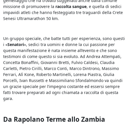
gemellaggio che ha trovato suggellato anche dalla comune
missione di promuovere la
raccolta sangue
, e quella di sedici
impavidi atleti che hanno festeggiato tre traguardi della Crete
Senesi Ultramarathon 50 km.
Un gruppo speciale, che batte tutti per esperienza, sono questi
i «
Senatori
», sedici tra uomini e donne la cui passione per
questa manifestazione è nata insieme all’evento e che sono
testimoni di come questo si sia evoluto. Ad Andrea Attempati,
Concetta Bonaffini, Giovanni Bretti, Fulvio Caldesi, Claudia
Carletti, Pietro Cirilli, Marco Conti, Marco Dintrono, Massimo
Ferrari, Alì Kone, Roberto Martinelli, Lorena Piastra, Giulia
Porcelli, Ivan Russetti e Massimiliano Sfondalmondo va quindi
un grazie speciale per l’impegno costante ed essersi sempre
fatti trovare preparati ad ogni chiamata a raccolta di questa
gara.
Da Rapolano Terme allo Zambia