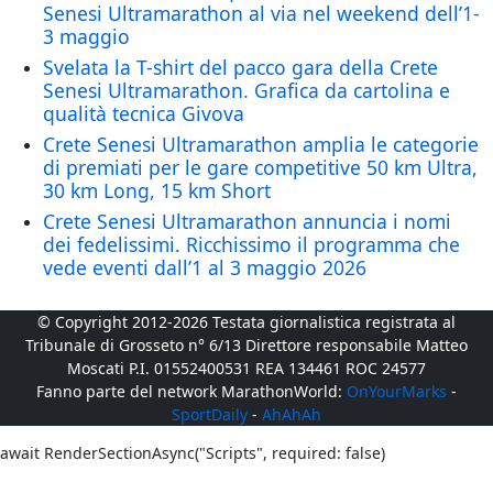
Senesi Ultramarathon al via nel weekend dell’1-
3 maggio
Svelata la T-shirt del pacco gara della Crete
Senesi Ultramarathon. Grafica da cartolina e
qualità tecnica Givova
Crete Senesi Ultramarathon amplia le categorie
di premiati per le gare competitive 50 km Ultra,
30 km Long, 15 km Short
Crete Senesi Ultramarathon annuncia i nomi
dei fedelissimi. Ricchissimo il programma che
vede eventi dall’1 al 3 maggio 2026
© Copyright 2012-2026 Testata giornalistica registrata al
Tribunale di Grosseto n° 6/13 Direttore responsabile Matteo
Moscati P.I. 01552400531 REA 134461 ROC 24577
Fanno parte del network MarathonWorld:
OnYourMarks
-
SportDaily
-
AhAhAh
await RenderSectionAsync("Scripts", required: false)