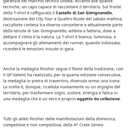
garanzia del marchio tecnico Givova. Accanto alle qualità
tecniche, un capo capace di raccontare il territorio. Sul fronte
della T-shirt è raffigurato il
Castello di San Gimignanello
,
destinazione del City Tour a Quattro Ruote del sabato mattina,
roccaforte contesa tra diverse consorterie e attualmente parte
della tenuta di San Gimignanello, adibita a fattoria, dove a
dettare il ritmo è la natura. La T-shirt è bianca, luminosa, e
accompagnerà gli allenamenti dei runner, quando indossata,
ricorderà le emozioni vissute in gara.
Anche la medaglia finisher segue il filone della tradizione, così
il GP Valenti ha realizzato, per la quarta edizione consecutiva,
la medaglia in pietra di travertino, divenuta ormai una icona.
La scelta è, dunque, ricaduta nuovamente su un orgoglio del
territorio, per trasformare sogni, sudore, energia e fatica in
una medaglia che è un vero e proprio
oggetto da collezione
.
Tutti gli atleti finisher delle manifestazioni della domenica,
competitive e non competitiva, della 4^ Crete Senesi