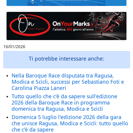
16/01/2026
Ti potrebbe interessare anche:
Nella Baroque Race disputata tra Ragusa,
Modica e Scicli, successi per Sebastiano Foti e
Carolina Piazza Laneri
Tutto quello che c'è da sapere sull'edizione
2026 della Baroque Race in programma
domenica tra Ragusa, Modica e Scicli
Domenica 5 luglio l'edizione 2026 della gara
che unisce Ragusa, Modica e Scicli: tutto quello
che c'è da sapere