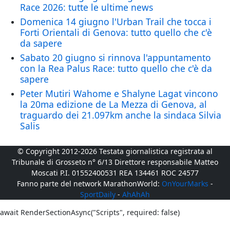
Race 2026: tutte le ultime news
Domenica 14 giugno l'Urban Trail che tocca i
Forti Orientali di Genova: tutto quello che c'è
da sapere
Sabato 20 giugno si rinnova l'appuntamento
con la Rea Palus Race: tutto quello che c'è da
sapere
Peter Mutiri Wahome e Shalyne Lagat vincono
la 20ma edizione de La Mezza di Genova, al
traguardo dei 21.097km anche la sindaca Silvia
Salis
© Copyright 2012-2026 Testata giornalistica registrata al
Tribunale di Grosseto n° 6/13 Direttore responsabile Matteo
Moscati P.I. 01552400531 REA 134461 ROC 24577
Fanno parte del network MarathonWorld:
OnYourMarks
-
SportDaily
-
AhAhAh
await RenderSectionAsync("Scripts", required: false)