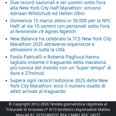
Due record nazionali e sei uomini sotto l'ora
alla New York City Half Marathon: vincono
Adriaan Wildschutt ed Hellen Obiri
Domenica 15 marzo attesi in 30.000 per la NYC
Half: al via 10 uomini con personali sotto l'ora,
al femminile c'è Agnes Ngetich
New Balance ha celebrato la TCS New York City
Marathon 2025 attraverso esperienze e
attivazioni in tutta la città
Paola Patricelli e Roberta Pagliuca hanno
tagliato insieme il traguardo della maratona
più iconica del mondo con un “super tempo” di
4ore e 27minuti
Supera ogni record l'edizione 2025 della New
York City Marathon: ecco il numero esatto di
atleti arrivati al traguardo
© Copyright 2012-2026 Testata giornalistica registrata al
Tribunale di Grosseto n° 6/13 Direttore responsabile Matteo
Moscati P.I. 01552400531 REA 134461 ROC 24577