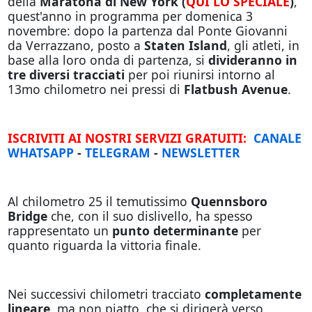
della
Maratona di New York (
QUI LO SPECIALE
)
,
quest'anno in programma per domenica 3
novembre: dopo la partenza dal Ponte Giovanni
da Verrazzano, posto a
Staten Island
, gli atleti, in
base alla loro onda di partenza, si
divideranno in
tre diversi tracciati
per poi riunirsi intorno al
13mo chilometro nei pressi di
Flatbush Avenue
.
ISCRIVITI AI NOSTRI SERVIZI GRATUITI:
CANALE
WHATSAPP
-
TELEGRAM
-
NEWSLETTER
Al chilometro 25 il temutissimo
Quennsboro
Bridge
che, con il suo dislivello, ha spesso
rappresentato un
punto determinante
per
quanto riguarda la vittoria finale.
Nei successivi chilometri tracciato
completamente
lineare
, ma non piatto, che si dirigerà verso