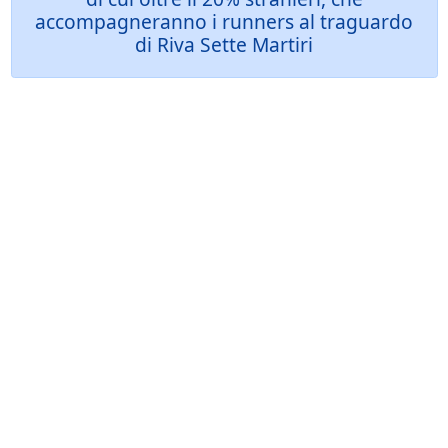
accompagneranno i runners al traguardo
di Riva Sette Martiri