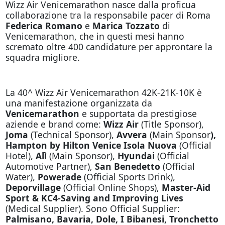
Wizz Air Venicemarathon nasce dalla proficua
collaborazione tra la responsabile pacer di Roma
Federica Romano
e
Marica Tozzato
di
Venicemarathon, che in questi mesi hanno
scremato oltre 400 candidature per approntare la
squadra migliore.
La 40^ Wizz Air Venicemarathon 42K-21K-10K è
una manifestazione organizzata da
Venicemarathon
e supportata da prestigiose
aziende e brand come:
Wizz Air
(Title Sponsor),
Joma
(Technical Sponsor),
Avvera
(Main Sponsor
),
Hampton by Hilton Venice Isola Nuova
(Official
Hotel),
Alì
(Main Sponsor),
Hyundai
(Official
Automotive Partner),
San Benedetto
(Official
Water),
Powerade
(Official Sports Drink),
Deporvillage
(Official Online Shops),
Master-Aid
Sport & KC4-Saving and Improving Lives
(Medical Supplier). Sono Official Supplier:
Palmisano, Bavaria, Dole, I Bibanesi, Tronchetto