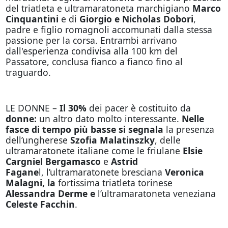
del triatleta e ultramaratoneta marchigiano
Marco
Cinquantini
e di
Giorgio e Nicholas Dobori
,
padre e figlio romagnoli accomunati dalla stessa
passione per la corsa. Entrambi arrivano
dall'esperienza condivisa alla 100 km del
Passatore, conclusa fianco a fianco fino al
traguardo.
LE DONNE –
Il 30%
dei pacer è costituito da
donne:
un altro dato molto interessante.
Nelle
fasce di tempo più basse si segnala
la presenza
dell’ungherese
Szofia Malatinszky
, delle
ultramaratonete italiane come le friulane
Elsie
Cargniel Bergamasco
e
Astrid
Fagane
l, l’ultramaratonete bresciana
Veronica
Malagni, la
fortissima triatleta torinese
Alessandra Derme
e
l’ultramaratoneta veneziana
Celeste Facchin
.