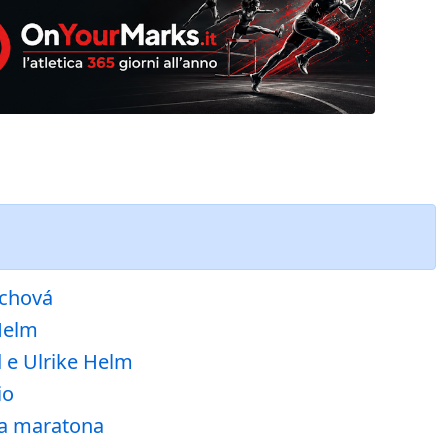
ochová
 Helm
d e Ulrike Helm
io
rza maratona