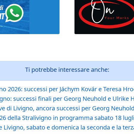
Ti potrebbe interessare anche:
igno 2026: successi per Jáchym Kovár e Teresa Hr
vigno: successi finali per Georg Neuhold e Ulrike
ve di Livigno, ancora successi per Georg Neuhol
2026 della Stralivigno in programma sabato 18 lugl
ee Livigno, sabato e domenica la seconda e la te