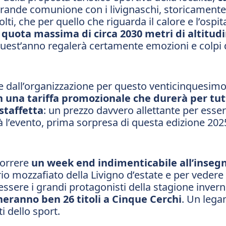
rande comunione con i livignaschi, storicamente
olti, che per quello che riguarda il calore e l’ospit
uota massima di circa 2030 metri di altitudine
quest’anno regalerà certamente emozioni e colpi 
sate dall’organizzazione per questo venticinques
on una tariffa promozionale che durerà per tut
 staffetta
: un prezzo davvero allettante per essere
 l’evento, prima sorpresa di questa edizione 202
correre
un week end indimenticabile all’insegna
rio mozzafiato della Livigno d’estate e per vedere s
essere i grandi protagonisti della stagione invern
neranno ben 26 titoli a Cinque Cerchi
. Un lega
ti dello sport.