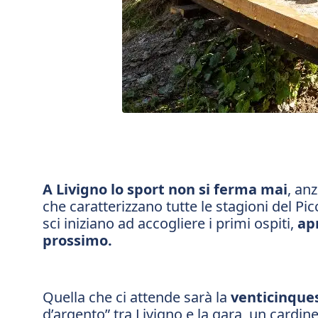
A Livigno lo sport non si ferma mai
, an
che caratterizzano tutte le stagioni del Picc
sci iniziano ad accogliere i primi ospiti,
apr
prossimo.
Quella che ci attende sarà la
venticinques
d’argento” tra Livigno e la gara, un cardine