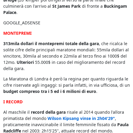
culminerà con l'arrivo al
St James Park
di fronte a
Buckingam
Palace
.
GOOGLE_ADSENSE
MONTEPREMI
313mila dollari il montepremi totale della gara
, che ricalca le
solite cifre delle principali maratone mondiali: 55mila dollari al
vincitore, 30mila al secondo e 22mila al terzo fino ai 1000$ del
12mo.
Ulteriori
55.000$ in caso del miglioramento del record
della gara.
La Maratona di Londra è però la regina per quanto riguarda le
cifre riservate agli ingaggi: si parla infatti, in via ufficiosa, di un
budget compreso tra i 5 ed i 6 milioni di euro
.
I RECORD
Al maschile il
record della gara
risale al 2014 quando l'allora
primatista del mondo
Wilson Kipsang vinse in 2h04'29"
,
praticamente inavvicinabile il limite femminile fissato da
Paula
Radcliffe
nel 2003: 2h15'25", attuale record del mondo.