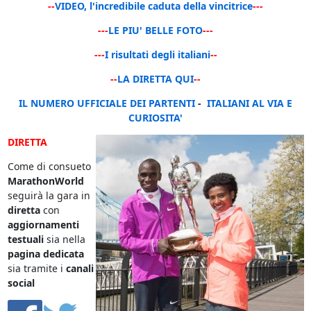
--
VIDEO, l'incredibile caduta della vincitrice
---
---
LE PIU' BELLE FOTO
---
---
I risultati degli italiani
--
--
LA DIRETTA QUI
--
IL NUMERO UFFICIALE DEI PARTENTI
-
ITALIANI AL VIA E
CURIOSITA'
DIRETTA
Come di consueto
MarathonWorld
seguirà la gara in
diretta
con
aggiornamenti
testuali
sia nella
pagina dedicata
sia tramite i
canali
social