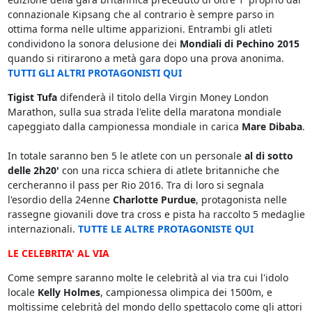
connazionale Kipsang che al contrario è sempre parso in
ottima forma nelle ultime apparizioni. Entrambi gli atleti
condividono la sonora delusione dei
Mondiali di Pechino 2015
quando si ritirarono a metà gara dopo una prova anonima.
TUTTI GLI ALTRI PROTAGONISTI QUI
Tigist Tufa
difenderà il titolo della Virgin Money London
Marathon, sulla sua strada l'elite della maratona mondiale
capeggiato dalla campionessa mondiale in carica
Mare Dibaba
.
In totale saranno ben 5 le atlete con un personale
al di sotto
delle 2h20'
con una ricca schiera di atlete britanniche che
cercheranno il pass per Rio 2016. Tra di loro si segnala
l'esordio della 24enne
Charlotte Purdue
, protagonista nelle
rassegne giovanili dove tra cross e pista ha raccolto 5 medaglie
internazionali.
TUTTE LE ALTRE PROTAGONISTE QUI
LE CELEBRITA' AL VIA
Come sempre saranno molte le celebrità al via tra cui l'idolo
locale
Kelly Holmes
, campionessa olimpica dei 1500m, e
moltissime celebrità del mondo dello spettacolo come gli attori