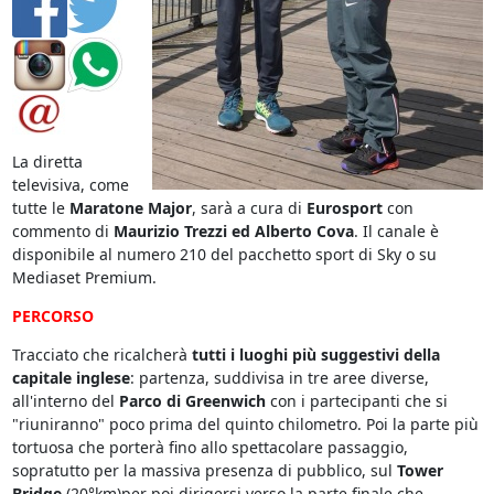
La diretta
televisiva, come
tutte le
Maratone Major
, sarà a cura di
Eurosport
con
commento di
Maurizio Trezzi ed Alberto Cova
. Il canale è
disponibile al numero 210 del pacchetto sport di Sky o su
Mediaset Premium.
PERCORSO
Tracciato che ricalcherà
tutti i luoghi più suggestivi della
capitale inglese
: partenza, suddivisa in tre aree diverse,
all'interno del
Parco di Greenwich
con i partecipanti che si
"riuniranno" poco prima del quinto chilometro. Poi la parte più
tortuosa che porterà fino allo spettacolare passaggio,
sopratutto per la massiva presenza di pubblico, sul
Tower
Bridge
(20°km)per poi dirigersi verso la parte finale che