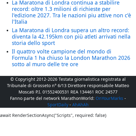
La Maratona di Londra continua a stabilire
record: oltre 1.3 milioni di richieste per
l'edizione 2027. Tra le nazioni piu attive non c'è
l'Italia
La Maratona di Londra supera un altro record:
diventa la 42.195km con più atleti arrivati nella
storia dello sport
Il quattro volte campione del mondo di
Formula 1 ha chiuso la London Marathon 2026
sotto al muro delle tre ore
© Copyright 2012-2026 Testata giornalistica registrata al
Tribunale di Grosseto n° 6/13 Direttore responsabile Matteo
Moscati P.I. 01552400531 REA 134461 ROC 24577
Fanno parte del network MarathonWorld:
OnYourMarks
-
SportDaily
-
AhAhAh
await RenderSectionAsync("Scripts", required: false)