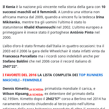
Il Kenia
è la nazione più vincente nella storia della gara con
10
successi maschili ed 8 femminili
. A Londra una vittoria non
africana manca dal 2009, quando a vincere fu la tedesca
Irina
Mikitenko
, mentre tra gli uomini l'ultimo è stato lo
statunitense
Khalid Khannouchi
nel 2002. L'ultimo europeo a
primeggiare è invece stato il portoghese
António Pinto
nel
2000.
L'albo d'oro è stato firmato dall'Italia in quattro occasioni: tra il
2003 ed il 2006 la gara delle Wheelchair è stata infatti vinta da
Francesca Porcellato
ma i ricordi sono indelebili anche per
Stefano Baldini
che nel 2006 corse il record italiano di
2h07'22"
.
I FAVORITI DEL 2016
LA LISTA COMPLETA DEI
TOP RUNNERS
MASCHILI
-
FEMMINILE
Dennis Kimetto
, primatista mondiale il carica, e
LA SCHEDA
Wilson Kipsang
, ex detentore del primato della
LA SCHEDA
42.195km. Kimetto dopo il
2h02'57"
corso a Berlino nel 2014 ha
raramente convinto chiudendo al terzo posto nell'ultima
edizione della gara britannica preceduto di oltre 1' proprio dal