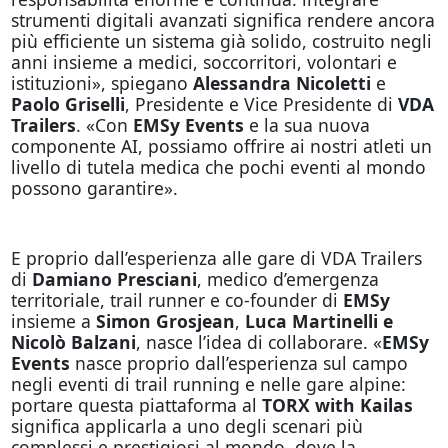
strumenti digitali avanzati significa rendere ancora
più efficiente un sistema già solido, costruito negli
anni insieme a medici, soccorritori, volontari e
istituzioni», spiegano
Alessandra Nicoletti
e
Paolo Griselli
, Presidente e Vice Presidente di
VDA
Trailers
. «Con
EMSy Events
e la sua nuova
componente AI, possiamo offrire ai nostri atleti un
livello di tutela medica che pochi eventi al mondo
possono garantire».
E proprio dall’esperienza alle gare di VDA Trailers
di
Damiano Presciani
, medico d’emergenza
territoriale, trail runner e co-founder di
EMSy
insieme a
Simon Grosjean
,
Luca Martinelli e
Nicolò Balzani
, nasce l’idea di collaborare. «
EMSy
Events
nasce proprio dall’esperienza sul campo
negli eventi di trail running e nelle gare alpine:
portare questa piattaforma al
TORX with Kailas
significa applicarla a uno degli scenari più
complessi e prestigiosi al mondo, dove la