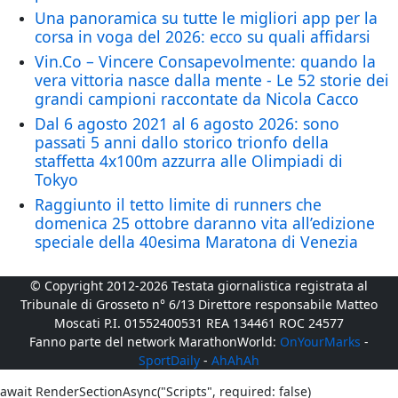
Una panoramica su tutte le migliori app per la
corsa in voga del 2026: ecco su quali affidarsi
Vin.Co – Vincere Consapevolmente: quando la
vera vittoria nasce dalla mente - Le 52 storie dei
grandi campioni raccontate da Nicola Cacco
Dal 6 agosto 2021 al 6 agosto 2026: sono
passati 5 anni dallo storico trionfo della
staffetta 4x100m azzurra alle Olimpiadi di
Tokyo
Raggiunto il tetto limite di runners che
domenica 25 ottobre daranno vita all’edizione
speciale della 40esima Maratona di Venezia
© Copyright 2012-2026 Testata giornalistica registrata al
Tribunale di Grosseto n° 6/13 Direttore responsabile Matteo
Moscati P.I. 01552400531 REA 134461 ROC 24577
Fanno parte del network MarathonWorld:
OnYourMarks
-
SportDaily
-
AhAhAh
await RenderSectionAsync("Scripts", required: false)