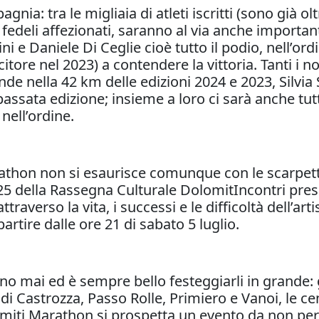
ia: tra le migliaia di atleti iscritti (sono già ol
e fedeli affezionati, saranno al via anche import
i e Daniele Di Ceglie cioè tutto il podio, nell’ord
itore nel 2023) a contendere la vittoria. Tanti i 
e nella 42 km delle edizioni 2024 e 2023, Silvia S
passata edizione; insieme a loro ci sarà anche tut
nell’ordine.
thon non si esaurisce comunque con le scarpette ai
5 della Rassegna Culturale DolomitIncontri pres
ttraverso la vita, i successi e le difficoltà dell’a
rtire dalle ore 21 di sabato 5 luglio.
ano mai ed è sempre bello festeggiarli in grande: g
 Castrozza, Passo Rolle, Primiero e Vanoi, le cent
lomiti Marathon si prospetta un evento da non per