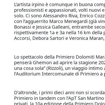
L’artista irpino è comunque in buona compagn
professionisti e appassionati, volti nuovi 
solo. Ci sono Alessandro Riva, Enrico Cozzin
con l’agguerrito Marco Menegardi (già vinc
Bonassi e Jessica Galleani, entrambe second
rispettivamente 1a e 3a nella 16 km della 
Accorsi, Debora Sartori e Veronica Maran, 
Lo spettacolo della Primiero Dolomiti Mara
penserà Ghemon ad aprire la stagione 202
una cosa sola” (Rizzoli), un viaggio intimo a
l’Auditorium Intercomunale di Primiero a pa
D’altronde, i primi dieci anni non si scord
Primiero in tandem con l’ApT San Martino di
privati, la 10a edizione della Primiero Do