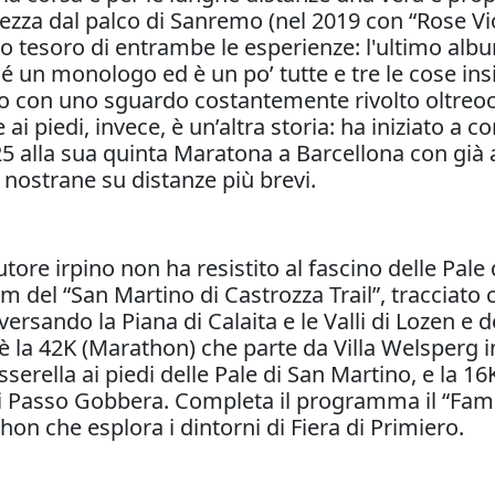
zza dal palco di Sanremo (nel 2019 con “Rose Vi
o tesoro di entrambe le esperienze: l'ultimo album
é un monologo ed è un po’ tutte e tre le cose ins
tto con uno sguardo costantemente rivolto oltre
 piedi, invece, è un’altra storia: ha iniziato a co
 alla sua quinta Maratona a Barcellona con già al
ostrane su distanze più brevi.
utore irpino non ha resistito al fascino delle Pale
km del “San Martino di Castrozza Trail”, tracciato
versando la Piana di Calaita e le Valli di Lozen e 
 la 42K (Marathon) che parte da Villa Welsperg in 
erella ai piedi delle Pale di San Martino, e la 16K
 di Passo Gobbera. Completa il programma il “Famil
on che esplora i dintorni di Fiera di Primiero.