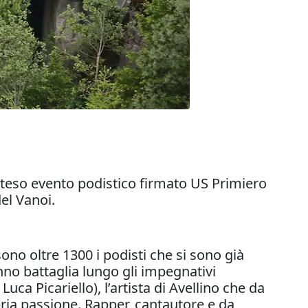
tteso evento podistico firmato US Primiero
del Vanoi.
ono oltre 1300 i podisti che si sono già
anno battaglia lungo gli impegnativi
uca Picariello), l’artista di Avellino che da
pria passione. Rapper, cantautore e da