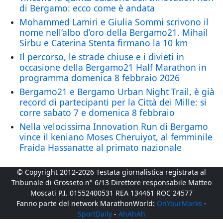
di Bergamo: ecco come è andata
Mohammed Lamiri e Giulia Sommi scrivono il
nome nell’albo d’oro della Bergamo21. Mihail
Sirbu e Caterina Stenta firmano la 10 km
Il percorso, le strade chiuse e i divieti in
occasione della Bergamo21 Half Marathon in
programma domenica 8 febbraio 2026
Bergamo21 e Bergamo Urban Night Trail, è già
record di partecipanti per la Città dei Mille: si
corre sabato 7 e domenica 8 febbraio
Nella velocissima Innovation Run di Bergamo
vince il keniano Moses Cheruiyot, al femminile
Fraida Hassanatte al primato nazionale
© Copyright 2012-2026 Testata giornalistica registrata al
Tribunale di Grosseto n° 6/13 Direttore responsabile Matteo
Moscati P.I. 01552400531 REA 134461 ROC 24577
Fanno parte del network MarathonWorld:
OnYourMarks
-
SportDaily
-
AhAhAh