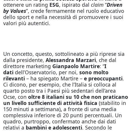
ottenere un rating
ESG
, ispirato dal
claim
“
Driven
by Values
”, crede fermamente nel ruolo educativo
dello sport e nella necessità di promuovere i suoi
valori più autentici.
Un concetto, questo, sottolineato a più riprese sia
dalla presidente,
Alessandra Marzari
, che dal
direttore marketing
Gianpaolo Martire
: “
I
dati
dell’Osservatorio, per noi,
sono molto
rilevanti
– ha spiegato Martire –
e preoccupanti
.
Ci dicono, per esempio, che l’Italia si colloca al
quarto posto tra i Paesi più sedentari dell’area
Ocse, con
oltre 8 italiani su 10 che non praticano
un livello sufficiente di attività fisica
(stabilito in
150 minuti a settimana)
,
a fronte di una media
complessiva inferiore di 20 punti percentuali. Un
quadro, purtroppo, confermato anche dai dati
relativi a
bambini e adolescenti
. Secondo le