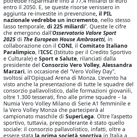
potrebbe risparmiare fino a 77,4 miliardi di euro
entro il 2050. E, se queste risorse venissero in
aggiunta re-investite in prevenzione
, il PIL
nazionale vedrebbe un incremento
, nello stesso
lasso temporale,
di 225 miliardi
”. Queste le cifre
che emergono dall’
Osservatorio Valore Sport
2025
di
The European House Ambrosetti,
in
collaborazione con il
CONI
, il
Comitato Italiano
Paralimpico
, l’
ICSC
(Istituto per il Credito Sportivo
e Culturale) e
Sport e Salute
, rilanciati dalla
presidente del
Consorzio Vero Volley, Alessandra
Marzari
, in occasione del “Vero Volley Day”,
svoltosi all’Opiquad Arena di Monza. L’evento ha
visto anche la presentazione di tutte le squadre del
consorzio pallavolistico, dalle formazioni giovanili,
oltre 1.300 tesserati, fino alle prime squadre – la
Numia Vero Volley Milano di Serie A1 femminile e
la Vero Volley Monza che parteciperà al
campionato maschile di
SuperLega
. Oltre l’aspetto
sportivo, tuttavia, preponderante è stato quello
sociale: il consorzio pallavolistico, infatti, oltre a
essere stata
la prima società sportiva
in Italia a