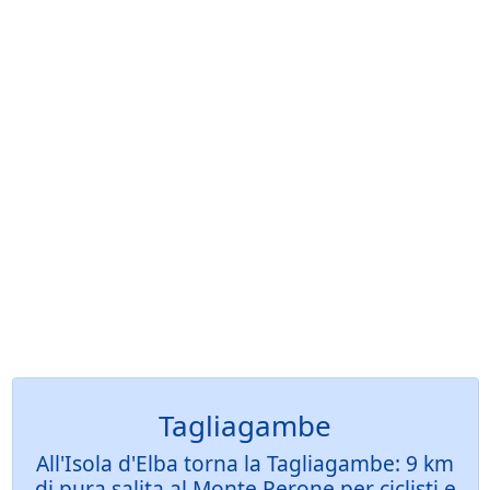
Tagliagambe
All'Isola d'Elba torna la Tagliagambe: 9 km
di pura salita al Monte Perone per ciclisti e