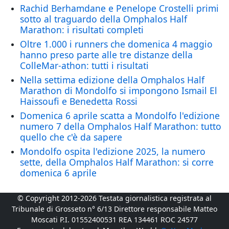
Rachid Berhamdane e Penelope Crostelli primi
sotto al traguardo della Omphalos Half
Marathon: i risultati completi
Oltre 1.000 i runners che domenica 4 maggio
hanno preso parte alle tre distanze della
ColleMar-athon: tutti i risultati
Nella settima edizione della Omphalos Half
Marathon di Mondolfo si impongono Ismail El
Haissoufi e Benedetta Rossi
Domenica 6 aprile scatta a Mondolfo l'edizione
numero 7 della Omphalos Half Marathon: tutto
quello che c'è da sapere
Mondolfo ospita l'edizione 2025, la numero
sette, della Omphalos Half Marathon: si corre
domenica 6 aprile
© Copyright 2012-2026 Testata giornalistica registrata al
Tribunale di Grosseto n° 6/13 Direttore responsabile Matteo
Moscati P.I. 01552400531 REA 134461 ROC 24577