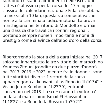
Marathon e stando all’affluenza delle iscrizioni
l’attesa è altissima per la corsa del 17 maggio,
classica del calendario nazionale Fidal che abbina
la mezza alla 10 km, questa sia competitiva che
non e alla camminata ludico-motoria. La prova
marchigiana nel territorio di Mondolfo è ormai
una classica che travalica i confini regionali,
portando sempre numeri importanti e nomi di
prestigio come si evince dall’albo d’oro della corsa.
Ripercorrendo la storia della gara iniziata nel 2017
spiccano innanzitutto le tre vittorie del marocchino
Youness Zitouni (condite da due piazze d’onore)
nel 2017, 2019 e 2022, mentre fra le donne ci sono
tutte vincitrici diverse. I record della corsa
appartengono ai kenyani Julius Rono in 1h10’34” e
Vivian Jerop Kemboi in 1h23’39”, entrambi
conseguiti nel 2018. Lo scorso anno la vittoria è
andata al marocchino Ismail El Haissoufi in
1h18’27” e a Benedetta Rossi in 1h30’21”.