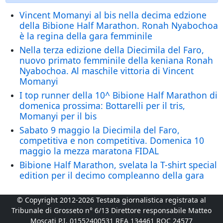
Vincent Momanyi al bis nella decima edzione
della Bibione Half Marathon. Ronah Nyabochoa
è la regina della gara femminile
Nella terza edizione della Diecimila del Faro,
nuovo primato femminile della keniana Ronah
Nyabochoa. Al maschile vittoria di Vincent
Momanyi
I top runner della 10^ Bibione Half Marathon di
domenica prossima: Bottarelli per il tris,
Momanyi per il bis
Sabato 9 maggio la Diecimila del Faro,
competitiva e non competitiva. Domenica 10
maggio la mezza maratona FIDAL
Bibione Half Marathon, svelata la T-shirt special
edition per il decimo compleanno della gara
© Copyright 2012-2026 Testata giornalistica registrata al
Tribunale di Grosseto n° 6/13 Direttore responsabile Matteo
Moscati P.I. 01552400531 REA 134461 ROC 24577