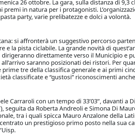
ca 26 ottobre. La gara, sulla distanza di 9,3 chi
i premi in natura per i protagonisti. L’organizza
asta party, varie prelibatezze e dolci a volontà.
etana: si affronterà un suggestivo percorso parte
re e la pista ciclabile. La grande novità di quest’
ti si dirigeranno direttamente verso il Municipio 
 all’arrivo saranno posizionati dei ristori. Per qu
e prime tre della classifica generale e ai primi cin
cietà classificate e “gustosi” riconoscimenti anche
le Carraroli con un tempo di 33’03’’, davanti a D
’’), seguita da Roberta Andreoli e Simona Di Ma
nale, tra i quali spicca Mauro Anzalone della Lati
centrato un prestigioso primo posto nella sua cat
l’Uisp.