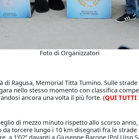
Foto di Organizzatori
tà di Ragusa, Memorial Titta Tumino. Sulle strade 
in gara nello stesso momento con classifica compen
ndosi ancora una volta il più forte. (
QUI TUTTI 
eglio di mezzo minuto rispetto allo scorso anno
filo da torcere lungo i 10 km disegnati fra le stra
e, a 1’02” davanti a Giuseppe Barone (Pol.Uisp Sa