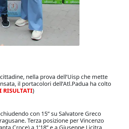
cittadine, nella prova dell’Uisp che mette
sata, il portacolori dell’Atl.Padua ha colto
I RISULTATI
)
, chiudendo con 15” su Salvatore Greco
de ragusane. Terza posizione per Vincenzo
nta Croce) a 1’18” e a Giuseppe Licitra,