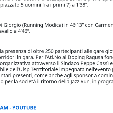
piazzato 5 uomini fra i primi 7) a 1’38”.
a Di Giorgio (Running Modica) in 46’13” con Carm
vallo a 4’46”.
 la presenza di oltre 250 partecipanti alle gare 
orridori in gara. Per l’Atl.No al Doping Ragusa f
ganizzativa attraverso il Sindaco Peppe Cassì e 
ile dell’Uisp Terrtitoriale impegnata nell’evento
lontari presenti, come anche agli sponsor a cominc
r la società il ritorno della Jazz Run, in progr
RAM
-
YOUTUBE