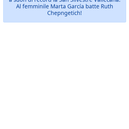
Al femminile Marta García batte Ruth
Chepngetich!