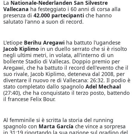
La
Nationale-Nederlanden San Silvestre
Vallecana
ha festeggiato i 60 anni di corsa alla
presenza di
42.000 partecipanti
che hanno
salutato l'anno a suon di record.
L'etiope
Berihu Aregawi
ha battuto l'ugandese
Jacob Kiplimo
in un duello serrato che si è risolto
negli ultimi metri, in volata, all'interno di un
bollente Stadio di Vallecas. Doppio premio per
Aregawi, che ha battuto il record dell'evento che il
suo rivale, Jacob Kiplimo, deteneva dal 2008, per
diventare il nuovo re di Vallecana: 26:32. Il podio è
stato completato dallo spagnolo
Adel Mechaal
(27:40), che ha conquistato il terzo posto, battendo
il francese Felix Bour.
Al femminile si è scritta la storia del running
spagnolo con
Marta García
che vince a sorpresa
in 31:19 riportando la sua nazione sul gradino del