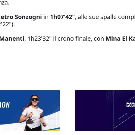
nza.
ietro Sonzogni
in
1h07'42"
, alle sue spalle comp
'22").
 Manenti
, 1h23'32" il crono finale, con
Mina El K