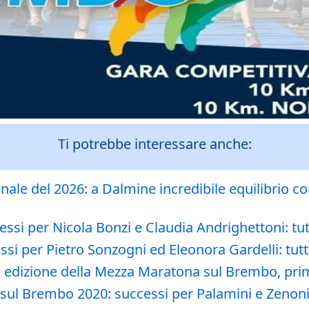
Ti potrebbe interessare anche:
ale del 2026: a Dalmine incredibile equilibrio con
i per Nicola Bonzi e Claudia Andrighettoni: tutti 
 per Pietro Sonzogni ed Eleonora Gardelli: tutti i
a edizione della Mezza Maratona sul Brembo, pr
sul Brembo 2020: successi per Palamini e Zenon