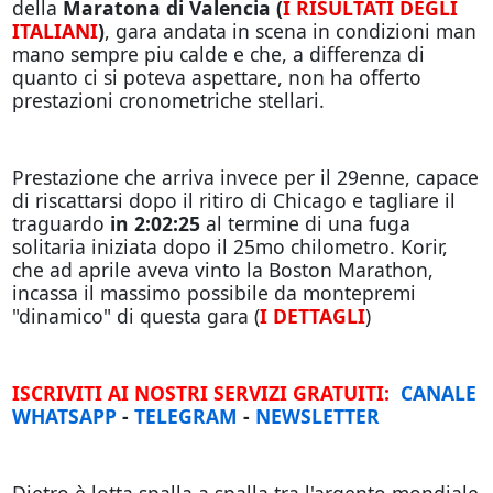
della
Maratona di Valencia (
I RISULTATI DEGLI
ITALIANI
)
, gara andata in scena in condizioni man
mano sempre piu calde e che, a differenza di
quanto ci si poteva aspettare, non ha offerto
prestazioni cronometriche stellari.
Prestazione che arriva invece per il 29enne, capace
di riscattarsi dopo il ritiro di Chicago e tagliare il
traguardo
in 2:02:25
al termine di una fuga
solitaria iniziata dopo il 25mo chilometro. Korir,
che ad aprile aveva vinto la Boston Marathon,
incassa il massimo possibile da montepremi
"dinamico" di questa gara (
I DETTAGLI
)
ISCRIVITI AI NOSTRI SERVIZI GRATUITI:
CANALE
WHATSAPP
-
TELEGRAM
-
NEWSLETTER
Dietro è lotta spalla a spalla tra l'argento mondiale