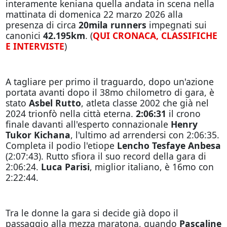
interamente keniana quella andata in scena nella
mattinata di domenica 22 marzo 2026 alla
presenza di circa
20mila runners
impegnati sui
canonici
42.195km
. (
QUI CRONACA, CLASSIFICHE
E INTERVISTE
)
A tagliare per primo il traguardo, dopo un'azione
portata avanti dopo il 38mo chilometro di gara, è
stato
Asbel Rutto
, atleta classe 2002 che già nel
2024 trionfò nella città eterna.
2:06:31
il crono
finale davanti all'esperto connazionale
Henry
Tukor Kichana
, l'ultimo ad arrendersi con 2:06:35.
Completa il podio l'etiope
Lencho Tesfaye Anbesa
(2:07:43). Rutto sfiora il suo record della gara di
2:06:24.
Luca Parisi
, miglior italiano, è 16mo con
2:22:44.
Tra le donne la gara si decide già dopo il
passaggio alla mezza maratona, quando
Pascaline