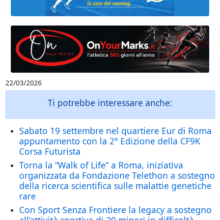
22/03/2026
Ti potrebbe interessare anche:
Sabato 19 settembre nel quartiere Eur di Roma
appuntamento con la 2° Edizione della CF9K
Corsa Futurista
Torna la “Walk of Life” a Roma, iniziativa
organizzata da Fondazione Telethon a sostegno
della ricerca scientifica sulle malattie genetiche
rare
Con Sport Senza Frontiere la legacy a sostegno