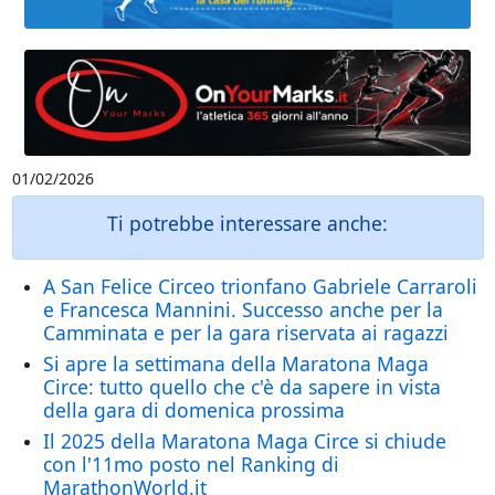
01/02/2026
Ti potrebbe interessare anche:
A San Felice Circeo trionfano Gabriele Carraroli
e Francesca Mannini. Successo anche per la
Camminata e per la gara riservata ai ragazzi
Si apre la settimana della Maratona Maga
Circe: tutto quello che c'è da sapere in vista
della gara di domenica prossima
Il 2025 della Maratona Maga Circe si chiude
con l'11mo posto nel Ranking di
MarathonWorld.it