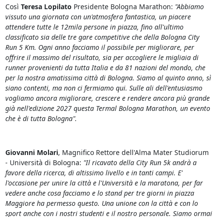
Così
Teresa Lopilato
Presidente Bologna Marathon:
"Abbiamo
vissuto una giornata con un'atmosfera fantastica, un piacere
attendere tutte le 12mila persone in piazza, fino all'ultimo
classificato sia delle tre gare competitive che della Bologna City
Run 5 Km. Ogni anno facciamo il possibile per migliorare, per
offrire il massimo del risultato, sia per accogliere le migliaia di
runner provenienti da tutta Italia e da 81 nazioni del mondo, che
per la nostra amatissima città di Bologna. Siamo al quinto anno, sì
siano contenti, ma non ci fermiamo qui. Sulle ali dell'entusiasmo
vogliamo ancora migliorare, crescere e rendere ancora più grande
già nell'edizione 2027 questa Termal Bologna Marathon, un evento
che è di tutta Bologna".
Giovanni Molari
, Magnifico Rettore dell'Alma Mater Studiorum
- Università di Bologna:
"Il ricavato della City Run 5k andrà a
favore della ricerca, di altissimo livello e in tanti campi. E'
l'occasione per unire la città e l'Università e la maratona, per far
vedere anche cosa facciamo e lo stand per tre giorni in piazza
Maggiore ha permesso questo. Una unione con la città e con lo
sport anche con i nostri studenti e il nostro personale. Siamo ormai