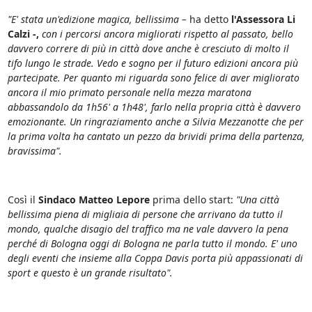
"E' stata un'edizione magica, bellissima –
ha detto
l'Assessora Li
Calzi -,
con i percorsi ancora migliorati rispetto al passato, bello
davvero correre di più in città dove anche è cresciuto di molto il
tifo lungo le strade. Vedo e sogno per il futuro edizioni ancora più
partecipate. Per quanto mi riguarda sono felice di aver migliorato
ancora il mio primato personale nella mezza maratona
abbassandolo da 1h56' a 1h48', farlo nella propria città è davvero
emozionante. Un ringraziamento anche a Silvia Mezzanotte che per
la prima volta ha cantato un pezzo da brividi prima della partenza,
bravissima".
Così il
Sindaco Matteo
Lepore
prima dello start:
"Una città
bellissima piena di migliaia di persone che arrivano da tutto il
mondo, qualche disagio del traffico ma ne vale davvero la pena
perché di Bologna oggi di Bologna ne parla tutto il mondo. E' uno
degli eventi che insieme alla Coppa Davis porta più appassionati di
sport e questo è un grande risultato".