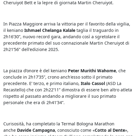
Cheruiyot Bett e la lepre di giornata Martin Cheruiyot.
In Piazza Maggiore arriva la vittoria per il favorito della vigilia,
il keniano
Ishmael Chelanga Kalale
taglia il traguardo in
2h16’30”, nuovo record gara, andando così a sgretolare il
precedente primato del suo connazionale Martin Cheruiyot di
2h21’56” dell'edizione 2025.
La piazza d’onore è del keniano
Peter Murithi Wahome
, che
conclude in 2h17’35”, crono anch'esso sotto il primato
precedente. E’ terzo, e primo italiano,
Italo Cassol
(ASD La
Recastello) che con 2h22’11” dimostra di essere ben altro atleta
rispetto al passato andando a migliorare il suo primato
personale che era di 2h41’34”.
Curisosità, ha completato la Termal Bologna Marathon
anche
Davide Campagna
, conosciuto come «
Cotto al Dente
»,