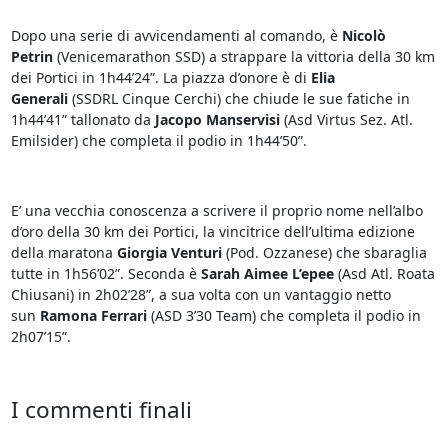
Dopo una serie di avvicendamenti al comando, è
Nicolò
Petrin
(Venicemarathon SSD) a strappare la vittoria della 30 km
dei Portici in 1h44’24”. La piazza d’onore è di
Elia
Generali
(SSDRL Cinque Cerchi) che chiude le sue fatiche in
1h44’41” tallonato da
Jacopo Manservisi
(Asd Virtus Sez. Atl.
Emilsider) che completa il podio in 1h44’50”.
E’ una vecchia conoscenza a scrivere il proprio nome nell’albo
d’oro della 30 km dei Portici, la vincitrice dell’ultima edizione
della maratona
Giorgia Venturi
(Pod. Ozzanese) che sbaraglia
tutte in 1h56’02”. Seconda è
Sarah Aimee L’epee
(Asd Atl. Roata
Chiusani) in 2h02’28”, a sua volta con un vantaggio netto
sun
Ramona Ferrari
(ASD 3’30 Team) che completa il podio in
2h07’15”.
I commenti finali