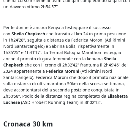
che ha corso insieme al team Culligan completando la gara con
un davvero ottimo 2h54'57".
Per le donne è ancora Kenya a festeggiare il successo
con
Sheila Chepkech
che transita al km 24 in prima posizione
in 1h24’28”, seguita a distanza da Federica Moroni (Atl Rimini
Nord Santarcangelo) e Sabrina Bolis, rispettivamente in
1h35’25” e 1h41’17”. La Termal Bologna Marathon festeggia
anche il primato di gara femminile con la keniana
Sheila
Chepkech
che con il crono di 2h32’42” frantuma il 2h49’46” del
2024 appartenente a
Federica Moroni
(Atl Rimini Nord
Santarcangelo). Federica Moroni che dopo il primato nazionale
sulla distanza di ultramaratona 50km della scorsa settimana,
deve accontentarsi della seconda posizione conquistata in
2h50’58”. Podio della distanza regina completato da
Elisabetta
Luchese
(ASD Hrobert Running Team) in 3h02’12”.
Cronaca 30 km