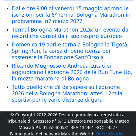
Dalle ore 9:00 di venerdì 15 maggio aprono le
iscrizioni per la 6^Termal Bologna Marathon in
programma in7 marzo 2027
Termal Bologna Marathon 2026: un evento da
record che consolida il suo respiro europeo
Domenica 19 aprile torna a Bologna la Tigotà
Spring Run, la corsa di beneficenza per
sostenere la Fondazione Sant’Orsola
Riccardo Mugnosso e Andreea Lucaci si
aggiudicano l'edizione 2026 della Run Tune Up,
la mezza maratona di Bologna
Tutto quello che c'è da sapere sull'edizione
2026 della Bologna Marathon: attesi 12mila
sportivi per le varie distanze di gara
© Copyright 2012-2026 Testata giornalistica registrata al
Tribunale di Grosseto n° 6/13 Direttore responsabile Matteo
Moscati P.I. 01552400531 REA 134461 ROC 24577
Fanno parte del network MarathonWorld:
OnYourMarks
-