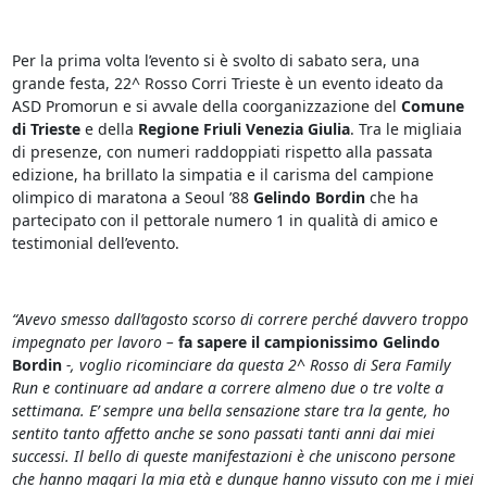
Per la prima volta l’evento si è svolto di sabato sera, una
grande festa, 22^ Rosso Corri Trieste è un evento ideato da
ASD Promorun e si avvale della coorganizzazione del
Comune
di Trieste
e della
Regione Friuli Venezia Giulia
. Tra le migliaia
di presenze, con numeri raddoppiati rispetto alla passata
edizione, ha brillato la simpatia e il carisma del campione
olimpico di maratona a Seoul ’88
Gelindo Bordin
che ha
partecipato con il pettorale numero 1 in qualità di amico e
testimonial dell’evento.
“Avevo smesso dall’agosto scorso di correre perché davvero troppo
impegnato per lavoro –
fa sapere il campionissimo Gelindo
Bordin
-, voglio ricominciare da questa 2^ Rosso di Sera Family
Run e continuare ad andare a correre almeno due o tre volte a
settimana. E’ sempre una bella sensazione stare tra la gente, ho
sentito tanto affetto anche se sono passati tanti anni dai miei
successi. Il bello di queste manifestazioni è che uniscono persone
che hanno magari la mia età e dunque hanno vissuto con me i miei