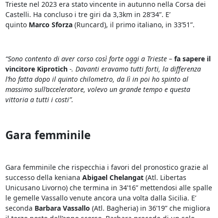
Trieste nel 2023 era stato vincente in autunno nella Corsa dei
Castelli. Ha concluso i tre giri da 3,3km in 28’34”. E’
quinto
Marco Sforza
(Runcard), il primo italiano, in 33’51”.
“Sono contento di aver corso così forte oggi a Trieste
–
fa sapere il
vincitore Kiprotich
-. Davanti eravamo tutti forti, la differenza
l’ho fatta dopo il quinto chilometro, da lì in poi ho spinto al
massimo sull’acceleratore, volevo un grande tempo e questa
vittoria a tutti i costi”.
Gara femminile
Gara femminile che rispecchia i favori del pronostico grazie al
successo della keniana
Abigael Chelangat
(Atl. Libertas
Unicusano Livorno) che termina in 34’16” mettendosi alle spalle
le gemelle Vassallo venute ancora una volta dalla Sicilia. E’
seconda
Barbara Vassallo
(Atl. Bagheria) in 36’19” che migliora