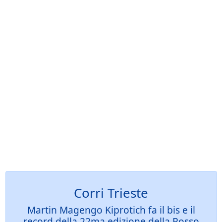
Corri Trieste
Martin Magengo Kiprotich fa il bis e il
record della 22ma edizione della Rosso