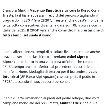
E’ ancora
Martin Magengo Kiprotich
a vincere la Rosso Corri
Trieste, fa il bis e abbassa il record del percorso tagliando il
traguardo in 28’04” (era 28’20”), Trieste anche quest’anno, per la
terza volta consecutiva, diventa la gara sui 10km più veloce in
Italia del 2025. Il 28’04” vale anche come
decima prestazione di
tutti i tempi sul suolo italiano.
Siamo all’eccellenza, tempi di assoluto livello mondiale anche
grazie al secondo classificato, il keniano
Asbel Kiprop
Kiprono,
al debutto in una vera gara ufficiale, che conclude in
28’18”, tempo ancora inferiore al precedente record della
manifestazione. Medaglia di bronzo per il burundese
Louis
Intunzinzi
(GP Parco Alpi Apuane) che completa il podio in
28’28” staccando il nuovo record personale.
E’ solo quarto rimanendo ai piedi del podio l’etiope, due volte
campione mondiale dei 5000 metri,
Muktar Edris
, che qui a