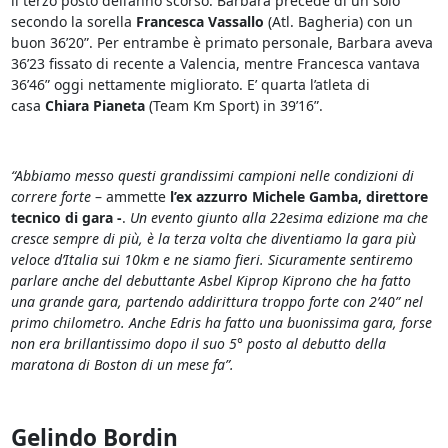
il terzo posto dell’anno scorso. Barbara precede di un solo
secondo la sorella
Francesca Vassallo
(Atl. Bagheria) con un
buon 36’20”. Per entrambe è primato personale, Barbara aveva
36’23 fissato di recente a Valencia, mentre Francesca vantava
36’46” oggi nettamente migliorato. E’ quarta l’atleta di
casa
Chiara Pianeta
(Team Km Sport) in 39’16”.
“Abbiamo messo questi grandissimi campioni nelle condizioni di
correre forte
– ammette
l’ex azzurro Michele Gamba, direttore
tecnico di gara -
.
Un evento giunto alla 22esima edizione ma che
cresce sempre di più, è la terza volta che diventiamo la gara più
veloce d’Italia sui 10km e ne siamo fieri. Sicuramente sentiremo
parlare anche del debuttante Asbel Kiprop Kiprono che ha fatto
una grande gara, partendo addirittura troppo forte con 2’40” nel
primo chilometro. Anche Edris ha fatto una buonissima gara, forse
non era brillantissimo dopo il suo 5° posto al debutto della
maratona di Boston di un mese fa”.
Gelindo Bordin