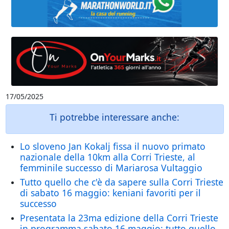
17/05/2025
Ti potrebbe interessare anche:
Lo sloveno Jan Kokalj fissa il nuovo primato
nazionale della 10km alla Corri Trieste, al
femminile successo di Mariarosa Vultaggio
Tutto quello che c'è da sapere sulla Corri Trieste
di sabato 16 maggio: keniani favoriti per il
successo
Presentata la 23ma edizione della Corri Trieste
in programma sabato 16 maggio: tutto quello