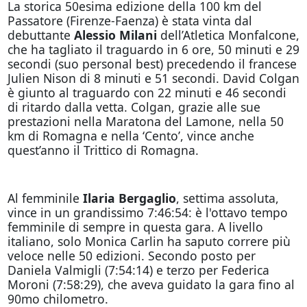
La storica 50esima edizione della 100 km del
Passatore (Firenze-Faenza) è stata vinta dal
debuttante
Alessio Milani
dell’Atletica Monfalcone,
che ha tagliato il traguardo in 6 ore, 50 minuti e 29
secondi (suo personal best) precedendo il francese
Julien Nison di 8 minuti e 51 secondi. David Colgan
è giunto al traguardo con 22 minuti e 46 secondi
di ritardo dalla vetta. Colgan, grazie alle sue
prestazioni nella Maratona del Lamone, nella 50
km di Romagna e nella ‘Cento’, vince anche
quest’anno il Trittico di Romagna.
Al femminile
Ilaria Bergaglio
, settima assoluta,
vince in un grandissimo 7:46:54: è l'ottavo tempo
femminile di sempre in questa gara. A livello
italiano, solo Monica Carlin ha saputo correre più
veloce nelle 50 edizioni. Secondo posto per
Daniela Valmigli (7:54:14) e terzo per Federica
Moroni (7:58:29), che aveva guidato la gara fino al
90mo chilometro.