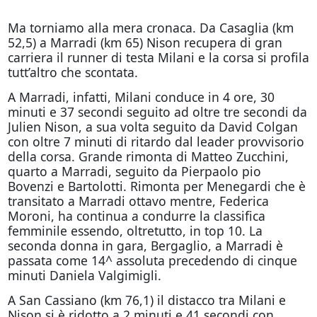
Ma torniamo alla mera cronaca. Da Casaglia (km
52,5) a Marradi (km 65) Nison recupera di gran
carriera il runner di testa Milani e la corsa si profila
tutt’altro che scontata.
A Marradi, infatti, Milani conduce in 4 ore, 30
minuti e 37 secondi seguito ad oltre tre secondi da
Julien Nison, a sua volta seguito da David Colgan
con oltre 7 minuti di ritardo dal leader provvisorio
della corsa. Grande rimonta di Matteo Zucchini,
quarto a Marradi, seguito da Pierpaolo pio
Bovenzi e Bartolotti. Rimonta per Menegardi che è
transitato a Marradi ottavo mentre, Federica
Moroni, ha continua a condurre la classifica
femminile essendo, oltretutto, in top 10. La
seconda donna in gara, Bergaglio, a Marradi è
passata come 14^ assoluta precedendo di cinque
minuti Daniela Valgimigli.
A San Cassiano (km 76,1) il distacco tra Milani e
Nison si è ridotto a 2 minuti e 41 secondi con