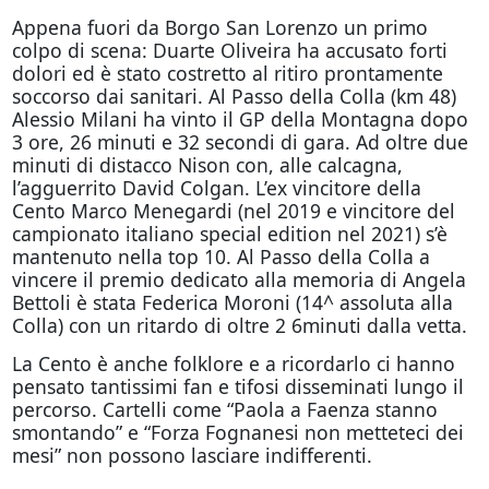
Appena fuori da Borgo San Lorenzo un primo
colpo di scena: Duarte Oliveira ha accusato forti
dolori ed è stato costretto al ritiro prontamente
soccorso dai sanitari. Al Passo della Colla (km 48)
Alessio Milani ha vinto il GP della Montagna dopo
3 ore, 26 minuti e 32 secondi di gara. Ad oltre due
minuti di distacco Nison con, alle calcagna,
l’agguerrito David Colgan. L’ex vincitore della
Cento Marco Menegardi (nel 2019 e vincitore del
campionato italiano special edition nel 2021) s’è
mantenuto nella top 10. Al Passo della Colla a
vincere il premio dedicato alla memoria di Angela
Bettoli è stata Federica Moroni (14^ assoluta alla
Colla) con un ritardo di oltre 2 6minuti dalla vetta.
La Cento è anche folklore e a ricordarlo ci hanno
pensato tantissimi fan e tifosi disseminati lungo il
percorso. Cartelli come “Paola a Faenza stanno
smontando” e “Forza Fognanesi non metteteci dei
mesi” non possono lasciare indifferenti.