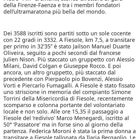
della Firenze-Faenza e tra i membri fondatori
dell’ultramaratona più bella del mondo.
Dei 3588 iscritti sono partiti sotto un sole cocente
con 22 gradi in 3332. A Fiesole, km 7,5, a transitare
per primo in 32’35’’ è stato Jailson Manuel Duarte
Oliveira, seguito a pochi secondi dal francese
Julien Nison. Più staccato un gruppetto con Alessio
Milani, David Colgan e Giuseppe Rocco. E poi
ancora, un altro gruppetto, più staccato dal
precedente con Pierpaolo pio Bovenzi, Alessio
Vorti e Piercarlo Fumagalli. A Fiesole è stato fissato
uno striscione in memoria del compianto Simone
Torrini della Misericordia di Fiesole, recentemente
scomparso e colonna portante del volontariato
locale e non solo. Alle ore 15,35 il passaggio a
Fiesole del ‘redivivo’ Marco Menegardi, iscritto al
50° ‘Passatore’ ma in forse sino al giorno della
partenza. Federica Moroni è stata la prima donna a
transitare a Fiesole tallonata da Ilaria Bergaglio. Le