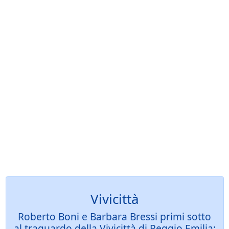
Vivicittà
Roberto Boni e Barbara Bressi primi sotto
al traguardo della Vivicittà di Reggio Emilia: