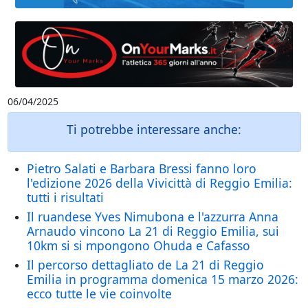
06/04/2025
Ti potrebbe interessare anche:
Pietro Salati e Barbara Bressi fanno loro
l'edizione 2026 della Vivicittà di Reggio Emilia:
tutti i risultati
Il ruandese Yves Nimubona e l'azzurra Anna
Arnaudo vincono La 21 di Reggio Emilia, sui
10km si si mpongono Ohuda e Cafasso
Il percorso dettagliato de La 21 di Reggio
Emilia in programma domenica 15 marzo 2026:
ecco tutte le vie coinvolte