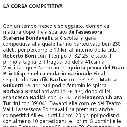
LA CORSA COMPETITIVA
Con un tempo fresco e soleggiato, domenica
mattina dopo il via sparato
dell’assessora
Stefania Bondavalli
, si è svolta la gara
competitiva alla quale hanno partecipato ben 230
atleti, per percorrere 10 km all’interno della città.
Roberto Boni
con il tempo di 32’ 25” è stato il
primo a tagliare il traguardo della 41esima
Vivicittà - quest’anno anche
quinta prova del
Gran
Prix Uisp e nel calendario nazionale Fidal
-,
seguito da
Taoufik Bazhar
con 33’ 37” e
Mattia
Guidetti
35’ 11”. Sul podio femminile spicca
Barbara Bressi
arrivata in 36’ 17”, dopo di lei
Francesca Badiali
con 37’ 32” ed
Eleonora Chiara
Turrini
con 39’ 04”. Davanti alla cornice del Teatro
Valli, l’assessora Bondavalli ha premiato anche i
competitivi Allievi, tutti i primi 20 gruppi podistici
con almeno 10 partecipanti e i primi 5 uomini e le
prime 5 donne under 50 e over 50. Consegnata la