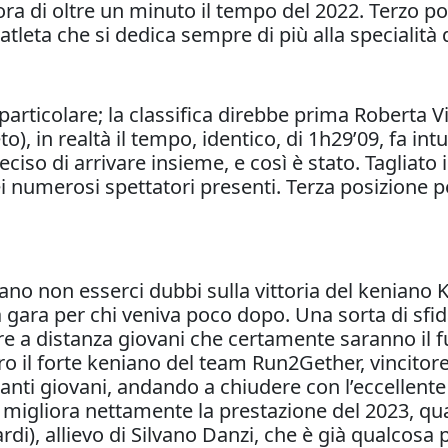
ora di oltre un minuto il tempo del 2022. Terzo 
ta che si dedica sempre di più alla specialità d
ticolare; la classifica direbbe prima Roberta Vi
, in realtà il tempo, identico, di 1h29’09, fa int
ciso di arrivare insieme, e così è stato. Tagliato
 numerosi spettatori presenti. Terza posizione pe
tevano non esserci dubbi sulla vittoria del kenia
a gara per chi veniva poco dopo. Una sorta di sfid
 a distanza giovani che certamente saranno il fu
o il forte keniano del team Run2Gether, vincitor
tanti giovani, andando a chiudere con l’eccellen
06 migliora nettamente la prestazione del 2023, q
i), allievo di Silvano Danzi, che è già qualcosa p