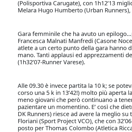
(Polisportiva Carugate), con 1h12’13 migli
Melara Hugo Humberto (Urban Runners), atle
Gara femminile che ha avuto un epilogo…par
Francesca Malnati Manfredi (Casone Noceto)
atlete a un certo punto della gara hanno de
mano. Tanti applausi ed apprezzamenti dei
(1h32’07-Runner Varese).
Alle 09.30 è invece partita la 10 k; se po
corso una 5 k in 13’42!) molto più aperta l
meno giovani che però continuano a tenere
pazientare un momentino. E’ così che dietr
DK Runners) riesce ad avere la meglio su 
Floriani (Sport Project VCO), che con 32’
posto per Thomas Colombo (Atletica Riccard