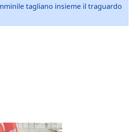
minile tagliano insieme il traguardo