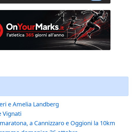
jeri e Amelia Landberg
 Vignati
a maratona, a Cannizzaro e Oggioni la 10km