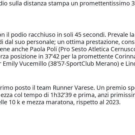
ordio sulla distanza stampa un promettentissimo 3
il podio racchiuso in soli 45 secondi. Prevale la
ndi dal suo personale; un ottima prestazione, cons
ene anche Paola Poli (Pro Sesto Atletica Cernusco
Terza posizione in 37’42 per la promettente Corinn
 Emily Vucemillo (38’57-SportClub Merano) e Linda
l primo posto il team Runner Varese. Un premio sp
mezza col tempo di 1h32’39 e prima, anzi primiss
nelle 10 k e mezza maratona, rispetto al 2023.