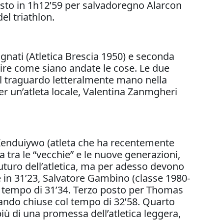
posto in 1h12’59 per salvadoregno Alarcon
el triathlon.
gnati (Atletica Brescia 1950) e seconda
uire come siano andate le cose. Le due
 il traguardo letteralmente mano nella
r un’atleta locale, Valentina Zanmgheri
no Kenduiywo (atleta che ha recentemente
a tra le “vecchie” e le nuove generazioni,
turo dell’atletica, ma per adesso devono
e in 31’23, Salvatore Gambino (classe 1980-
te tempo di 31’34. Terzo posto per Thomas
uando chiuse col tempo di 32’58. Quarto
iù di una promessa dell’atletica leggera,