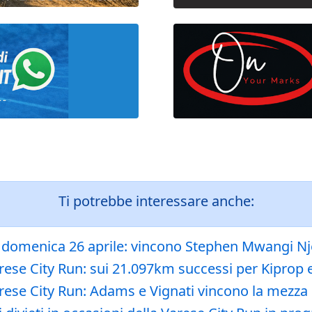
Ti potrebbe interessare anche:
di domenica 26 aprile: vincono Stephen Mwangi N
rese City Run: sui 21.097km successi per Kiprop e
arese City Run: Adams e Vignati vincono la mezz