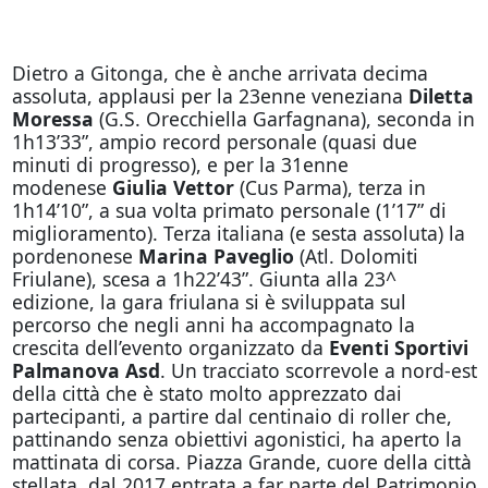
Dietro a Gitonga, che è anche arrivata decima
assoluta, applausi per la 23enne veneziana
Diletta
Moressa
(G.S. Orecchiella Garfagnana), seconda in
1h13’33”, ampio record personale (quasi due
minuti di progresso), e per la 31enne
modenese
Giulia Vettor
(Cus Parma), terza in
1h14’10”, a sua volta primato personale (1’17” di
miglioramento). Terza italiana (e sesta assoluta) la
pordenonese
Marina Paveglio
(Atl. Dolomiti
Friulane), scesa a 1h22’43”. Giunta alla 23^
edizione, la gara friulana si è sviluppata sul
percorso che negli anni ha accompagnato la
crescita dell’evento organizzato da
Eventi Sportivi
Palmanova Asd
. Un tracciato scorrevole a nord-est
della città che è stato molto apprezzato dai
partecipanti, a partire dal centinaio di roller che,
pattinando senza obiettivi agonistici, ha aperto la
mattinata di corsa. Piazza Grande, cuore della città
stellata, dal 2017 entrata a far parte del Patrimonio