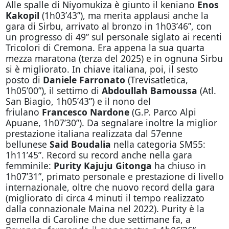
Alle spalle di Niyomukiza è giunto il keniano
Enos
Kakopil
(1h03’43”), ma merita applausi anche la
gara di Sirbu, arrivato al bronzo in 1h03’46”, con
un progresso di 49” sul personale siglato ai recenti
Tricolori di Cremona. Era appena la sua quarta
mezza maratona (terza del 2025) e in ognuna Sirbu
si è migliorato. In chiave italiana, poi, il sesto
posto di
Daniele Farronato
(Trevisatletica,
1h05’00”), il settimo di
Abdoullah Bamoussa
(Atl.
San Biagio, 1h05’43”) e il nono del
friulano
Francesco Nardone
(G.P. Parco Alpi
Apuane, 1h07’30”). Da segnalare inoltre la miglior
prestazione italiana realizzata dal 57enne
bellunese
Said Boudalia
nella categoria SM55:
1h11’45”. Record su record anche nella gara
femminile:
Purity Kajuju Gitonga
ha chiuso in
1h07’31”, primato personale e prestazione di livello
internazionale, oltre che nuovo record della gara
(migliorato di circa 4 minuti il tempo realizzato
dalla connazionale Maina nel 2022). Purity è la
gemella di Caroline che due settimane fa, a