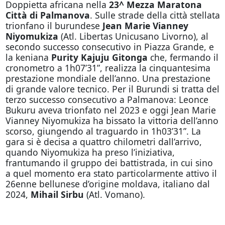
Doppietta africana nella
23^ Mezza Maratona
Città di Palmanova
. Sulle strade della città stellata
trionfano il burundese
Jean Marie Vianney
Niyomukiza
(Atl. Libertas Unicusano Livorno), al
secondo successo consecutivo in Piazza Grande, e
la keniana
Purity Kajuju Gitonga
che, fermando il
cronometro a 1h07’31”, realizza la cinquantesima
prestazione mondiale dell’anno. Una prestazione
di grande valore tecnico. Per il Burundi si tratta del
terzo successo consecutivo a Palmanova: Leonce
Bukuru aveva trionfato nel 2023 e oggi Jean Marie
Vianney Niyomukiza ha bissato la vittoria dell’anno
scorso, giungendo al traguardo in 1h03’31”. La
gara si è decisa a quattro chilometri dall’arrivo,
quando Niyomukiza ha preso l’iniziativa,
frantumando il gruppo dei battistrada, in cui sino
a quel momento era stato particolarmente attivo il
26enne bellunese d’origine moldava, italiano dal
2024,
Mihail Sirbu
(Atl. Vomano).