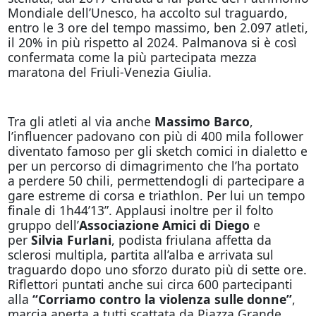
Mondiale dell’Unesco, ha accolto sul traguardo,
entro le 3 ore del tempo massimo, ben 2.097 atleti,
il 20% in più rispetto al 2024. Palmanova si è così
confermata come la più partecipata mezza
maratona del Friuli-Venezia Giulia.
Tra gli atleti al via anche
Massimo Barco
,
l’influencer padovano con più di 400 mila follower
diventato famoso per gli sketch comici in dialetto e
per un percorso di dimagrimento che l’ha portato
a perdere 50 chili, permettendogli di partecipare a
gare estreme di corsa e triathlon. Per lui un tempo
finale di 1h44’13”. Applausi inoltre per il folto
gruppo dell’
Associazione Amici di Diego
e
per
Silvia Furlani
, podista friulana affetta da
sclerosi multipla, partita all’alba e arrivata sul
traguardo dopo uno sforzo durato più di sette ore.
Riflettori puntati anche sui circa 600 partecipanti
alla
“Corriamo contro la violenza sulle donne”
,
marcia aperta a tutti scattata da Piazza Grande