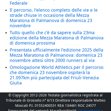
Federale
Il percorso, l'elenco completo delle vie e le
strade chiuse in occasione della Mezza
Maratona di Palmanova di domenica 23
novembre
Tutto quello che c'è da sapere sulla 23ma
edizione della Mezza Maratona di Palmanova
di domenica prossima
Presentata ufficialmente l'edizione 2025 della
Mezza Maratona di Palmanova: domenica 23
novembre attesi oltre 2000 runners al via
Omologazione World Athletics per il percorso
che domenica 23 novembre ospiterà la
21.097km più partecipata del Friuli-Venezia
Giulia
© Copyright 2012-2026 Testata giornalistica registrata al
Tribunale di Grosseto n° 6/13 Direttore responsabile Matteo
Moscati P.I. 01552400531 REA 134461 ROC 24577
Fanno parte del network MarathonWorld:
OnYourMarks
-