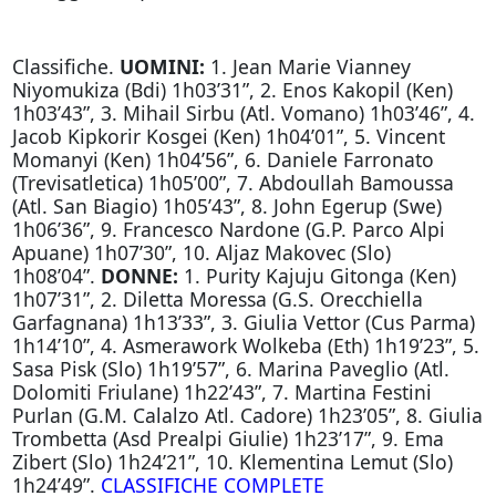
Classifiche.
UOMINI:
1. Jean Marie Vianney
Niyomukiza (Bdi) 1h03’31”, 2. Enos Kakopil (Ken)
1h03’43”, 3. Mihail Sirbu (Atl. Vomano) 1h03’46”, 4.
Jacob Kipkorir Kosgei (Ken) 1h04’01”, 5. Vincent
Momanyi (Ken) 1h04’56”, 6. Daniele Farronato
(Trevisatletica) 1h05’00”, 7. Abdoullah Bamoussa
(Atl. San Biagio) 1h05’43”, 8. John Egerup (Swe)
1h06’36”, 9. Francesco Nardone (G.P. Parco Alpi
Apuane) 1h07’30”, 10. Aljaz Makovec (Slo)
1h08’04”.
DONNE:
1. Purity Kajuju Gitonga (Ken)
1h07’31”, 2. Diletta Moressa (G.S. Orecchiella
Garfagnana) 1h13’33”, 3. Giulia Vettor (Cus Parma)
1h14’10”, 4. Asmerawork Wolkeba (Eth) 1h19’23”, 5.
Sasa Pisk (Slo) 1h19’57”, 6. Marina Paveglio (Atl.
Dolomiti Friulane) 1h22’43”, 7. Martina Festini
Purlan (G.M. Calalzo Atl. Cadore) 1h23’05”, 8. Giulia
Trombetta (Asd Prealpi Giulie) 1h23’17”, 9. Ema
Zibert (Slo) 1h24’21”, 10. Klementina Lemut (Slo)
1h24’49”.
CLASSIFICHE COMPLETE