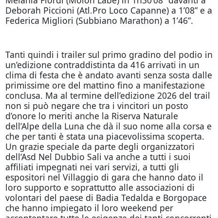
Deborah Piccioni (Atl.Pro Loco Capanne) a 1’08” e a
Federica Migliori (Subbiano Marathon) a 1’46”.
Tanti quindi i trailer sul primo gradino del podio in
un’edizione contraddistinta da 416 arrivati in un
clima di festa che è andato avanti senza sosta dalle
primissime ore del mattino fino a manifestazione
conclusa. Ma al termine dell’edizione 2026 del trail
non si può negare che tra i vincitori un posto
d’onore lo meriti anche la Riserva Naturale
dell’Alpe della Luna che dà il suo nome alla corsa e
che per tanti è stata una piacevolissima scoperta.
Un grazie speciale da parte degli organizzatori
dell’Asd Nel Dubbio Sali va anche a tutti i suoi
affiliati impegnati nei vari servizi, a tutti gli
espositori nel Villaggio di gara che hanno dato il
loro supporto e soprattutto alle associazioni di
volontari del paese di Badia Tedalda e Borgopace
che hanno impiegato il loro weekend per
accontentare tutte le esigenze dei tanti concorrenti