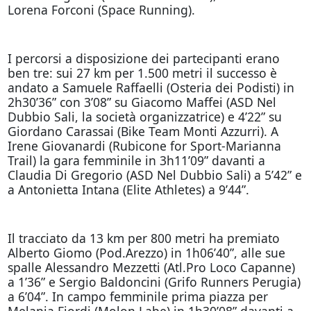
Lorena Forconi (Space Running).
I percorsi a disposizione dei partecipanti erano
ben tre: sui 27 km per 1.500 metri il successo è
andato a Samuele Raffaelli (Osteria dei Podisti) in
2h30’36” con 3’08” su Giacomo Maffei (ASD Nel
Dubbio Sali, la società organizzatrice) e 4’22” su
Giordano Carassai (Bike Team Monti Azzurri). A
Irene Giovanardi (Rubicone for Sport-Marianna
Trail) la gara femminile in 3h11’09” davanti a
Claudia Di Gregorio (ASD Nel Dubbio Sali) a 5’42” e
a Antonietta Intana (Elite Athletes) a 9’44”.
Il tracciato da 13 km per 800 metri ha premiato
Alberto Giomo (Pod.Arezzo) in 1h06’40”, alle sue
spalle Alessandro Mezzetti (Atl.Pro Loco Capanne)
a 1’36” e Sergio Baldoncini (Grifo Runners Perugia)
a 6’04”. In campo femminile prima piazza per
Melania Fiordi (Molon Labe) in 1h30’08” davanti a