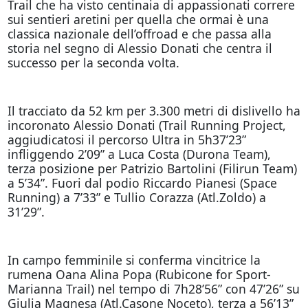
Trail che ha visto centinaia di appassionati correre
sui sentieri aretini per quella che ormai è una
classica nazionale dell’offroad e che passa alla
storia nel segno di Alessio Donati che centra il
successo per la seconda volta.
Il tracciato da 52 km per 3.300 metri di dislivello ha
incoronato Alessio Donati (Trail Running Project,
aggiudicatosi il percorso Ultra in 5h37’23”
infliggendo 2’09” a Luca Costa (Durona Team),
terza posizione per Patrizio Bartolini (Filirun Team)
a 5’34”. Fuori dal podio Riccardo Pianesi (Space
Running) a 7’33” e Tullio Corazza (Atl.Zoldo) a
31’29”.
In campo femminile si conferma vincitrice la
rumena Oana Alina Popa (Rubicone for Sport-
Marianna Trail) nel tempo di 7h28’56” con 47’26” su
Giulia Magnesa (Atl.Casone Noceto), terza a 56’13”