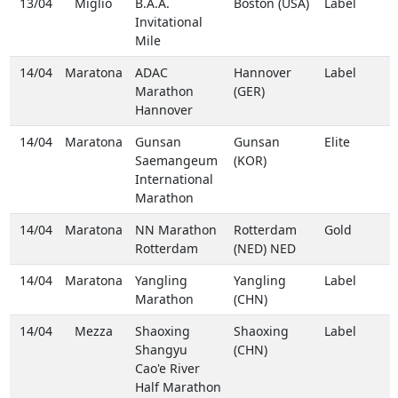
13/04
Miglio
B.A.A.
Boston (USA)
Label
Invitational
Mile
14/04
Maratona
ADAC
Hannover
Label
Marathon
(GER)
Hannover
14/04
Maratona
Gunsan
Gunsan
Elite
Saemangeum
(KOR)
International
Marathon
14/04
Maratona
NN Marathon
Rotterdam
Gold
Rotterdam
(NED) NED
14/04
Maratona
Yangling
Yangling
Label
Marathon
(CHN)
14/04
Mezza
Shaoxing
Shaoxing
Label
Shangyu
(CHN)
Cao'e River
Half Marathon