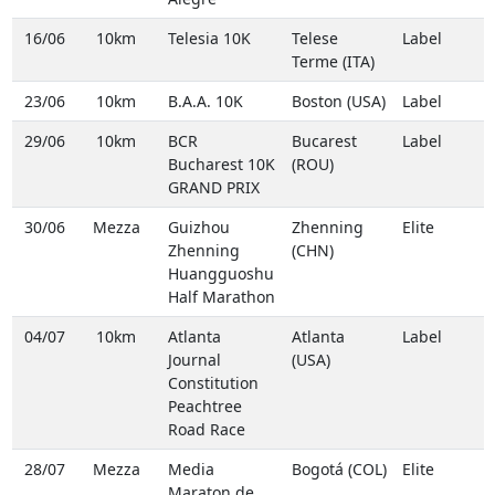
16/06
10km
Telesia 10K
Telese
Label
Terme (ITA)
23/06
10km
B.A.A. 10K
Boston (USA)
Label
29/06
10km
BCR
Bucarest
Label
Bucharest 10K
(ROU)
GRAND PRIX
30/06
Mezza
Guizhou
Zhenning
Elite
Zhenning
(CHN)
Huangguoshu
Half Marathon
04/07
10km
Atlanta
Atlanta
Label
Journal
(USA)
Constitution
Peachtree
Road Race
28/07
Mezza
Media
Bogotá (COL)
Elite
Maraton de