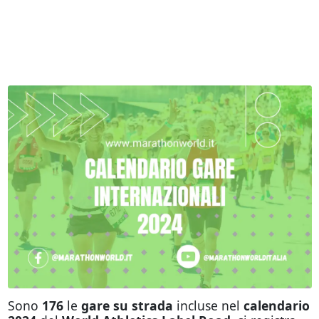
Sono
176
le
gare su strada
incluse nel
calendario