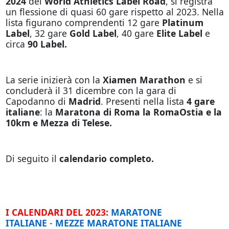
2024
del
World Athletics Label Road
, si registra
un flessione di quasi 60 gare rispetto al 2023. Nella
lista figurano comprendenti 12 gare
Platinum
Label
, 32 gare
Gold Label
, 40 gare
Elite Label
e
circa
90 Label.
La serie inizierà con la
Xiamen Marathon
e si
concluderà il 31 dicembre con la gara di
Capodanno di
Madrid
. Presenti nella lista
4 gare
italiane
: la
Maratona di Roma la RomaOstia e la
10km e Mezza di Telese.
Di seguito il
calendario completo.
I CALENDARI DEL 2023:
MARATONE
ITALIANE
-
MEZZE MARATONE
ITALIANE