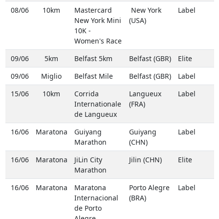
08/06
10km
Mastercard
New York
Label
New York Mini
(USA)
10K -
Women's Race
09/06
5km
Belfast 5km
Belfast (GBR)
Elite
09/06
Miglio
Belfast Mile
Belfast (GBR)
Label
15/06
10km
Corrida
Langueux
Label
Internationale
(FRA)
de Langueux
16/06
Maratona
Guiyang
Guiyang
Label
Marathon
(CHN)
16/06
Maratona
JiLin City
Jilin (CHN)
Elite
Marathon
16/06
Maratona
Maratona
Porto Alegre
Label
Internacional
(BRA)
de Porto
Alegre