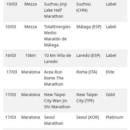
10/03
Mezza
Suzhou Jinji
Suzhou
Label
Lake Half
(CHN)
Marathon
10/03
Mezza
TotalEnergies
Málaga (ESP)
Label
Medio
Maratón de
Málaga
16/03
10km
10 km Villa de
Laredo (ESP)
Label
Laredo
17/03
Maratona
Acea Run
Roma (ITA)
Elite
Rome The
Marathon
17/03
Maratona
New Taipei
New Taipei
Gold
City Wan Jin
City (TPE)
Shi Marathon
17/03
Maratona
Seoul
Seoul (KOR)
Platinum
Marathon