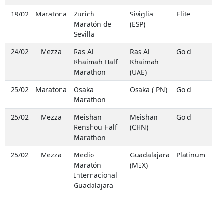
18/02
Maratona
Zurich
Siviglia
Elite
Maratón de
(ESP)
Sevilla
24/02
Mezza
Ras Al
Ras Al
Gold
Khaimah Half
Khaimah
Marathon
(UAE)
25/02
Maratona
Osaka
Osaka (JPN)
Gold
Marathon
25/02
Mezza
Meishan
Meishan
Gold
Renshou Half
(CHN)
Marathon
25/02
Mezza
Medio
Guadalajara
Platinum
Maratón
(MEX)
Internacional
Guadalajara