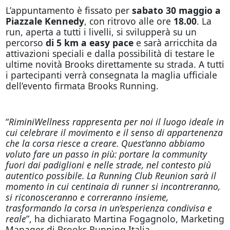
L’appuntamento è fissato per
sabato 30 maggio a
Piazzale Kennedy
, con ritrovo alle ore
18.00
. La
run, aperta a tutti i livelli, si svilupperà su un
percorso
di 5 km a easy pace
e sarà arricchita da
attivazioni speciali e dalla possibilità di testare le
ultime novità Brooks direttamente su strada. A tutti
i partecipanti verrà consegnata la maglia ufficiale
dell’evento firmata Brooks Running.
“
RiminiWellness rappresenta per noi il luogo ideale in
cui celebrare il movimento e il senso di appartenenza
che la corsa riesce a creare. Quest’anno abbiamo
voluto fare un passo in più: portare la community
fuori dai padiglioni e nelle strade, nel contesto più
autentico possibile. La Running Club Reunion sarà il
momento in cui centinaia di runner si incontreranno,
si riconosceranno e correranno insieme,
trasformando la corsa in un’esperienza condivisa e
reale
”, ha dichiarato Martina Fogagnolo, Marketing
Manager di Brooks Running Italia.