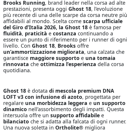
Brooks Running
, brand leader nella corsa ad alte
prestazioni, presenta oggi
Ghost 18
, l’evoluzione
più recente di una delle scarpe da corsa neutre più
affidabili al mondo. Scelta come
scarpa ufficiale
del Giro d’Italia 2026, la Ghost 18
è famosa per
fluidità
,
praticità
e
costanza
continuando a
essere un punto di riferimento per i runner di ogni
livello. Con
Ghost 18
,
Brooks
offre
un’ammortizzazione migliorata
, una calzata che
garantisce
maggiore supporto
e
una tomaia
rinnovata
che
ottimizza l’esperienza
della corsa
quotidiana.
Ghost 18
è dotata
di mescola
premium DNA
LOFT v3
con infusione di azoto
, progettata per
regalare
una morbidezza leggera
e
un supporto
dinamico
nell’assorbimento degli impatti. Questa
intersuola offre un
supporto affidabile
e
bilanciato
che si adatta alla falcata di ogni runner.
Una nuova soletta in
Ortholite®
migliora