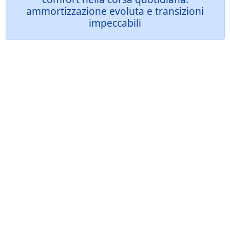
ammortizzazione evoluta e transizioni
impeccabili