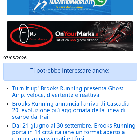
07/05/2026
Ti potrebbe interessare anche:
Turn it up! Brooks Running presenta Ghost
Amp: veloce, divertente e reattiva
Brooks Running annuncia l'arrivo di Cascadia
20, evoluzione più aggiornata della linea di
scarpe da Trail
Dal 21 giugno al 30 settembre, Brooks Running
porta in 14 città italiane un format aperto a
runner, appassionati e tifosi