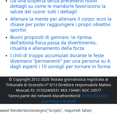
Da una scoperta senza precedenti nuovi
dettagli su come le mandorle favoriscono la
salute del cuore: tutti i dettagli
Allenare la mente per allenare il corpo: ecco la
chiave per poter raggiungere i propri obiettivi
sportivi
Buoni propositi di gennaio: la ripresa
dell’attività fisica passa da divertimento,
ritualità e allenamento della forza
I chili di troppo accumulati durante le feste
diventano "permanenti" per una persona su 4:
dagli esperti i 10 consigli per tornare in forma
© Copyright 2012-2026 Testata giornalistica registrata al
Tribunale di Grosseto n° 6/13 Direttore responsabile Matteo
Moscati P.I. 01552400531 REA 134461 ROC 24577
Fanno parte del network MarathonWorld:
OnYourMarks
-
SportDaily
-
AhAhAh
await RenderSectionAsync("Scripts", required: false)