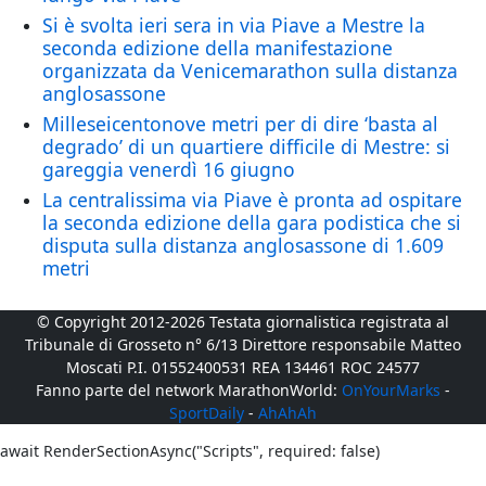
Si è svolta ieri sera in via Piave a Mestre la
seconda edizione della manifestazione
organizzata da Venicemarathon sulla distanza
anglosassone
Milleseicentonove metri per di dire ‘basta al
degrado’ di un quartiere difficile di Mestre: si
gareggia venerdì 16 giugno
La centralissima via Piave è pronta ad ospitare
la seconda edizione della gara podistica che si
disputa sulla distanza anglosassone di 1.609
metri
© Copyright 2012-2026 Testata giornalistica registrata al
Tribunale di Grosseto n° 6/13 Direttore responsabile Matteo
Moscati P.I. 01552400531 REA 134461 ROC 24577
Fanno parte del network MarathonWorld:
OnYourMarks
-
SportDaily
-
AhAhAh
await RenderSectionAsync("Scripts", required: false)