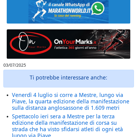
03/07/2025
Ti potrebbe interessare anche:
Venerdì 4 luglio si corre a Mestre, lungo via
Piave, la quarta edizione della manifestazione
sulla distanza anglosassone di 1.609 metri
Spettacolo ieri sera a Mestre per la terza
edizione della manifestazione di corsa su
strada che ha visto sfidarsi atleti di ogni età
lungo via Piave