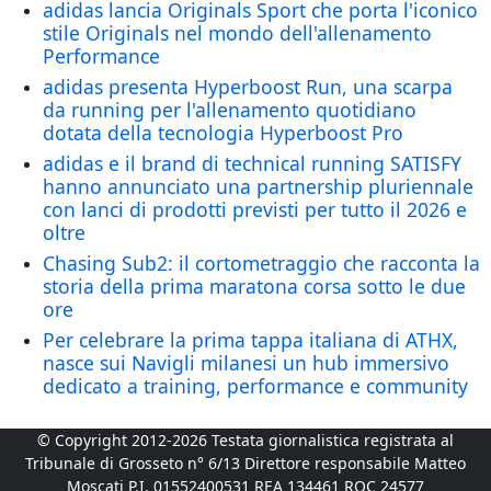
adidas lancia Originals Sport che porta l'iconico
stile Originals nel mondo dell'allenamento
Performance
adidas presenta Hyperboost Run, una scarpa
da running per l'allenamento quotidiano
dotata della tecnologia Hyperboost Pro
adidas e il brand di technical running SATISFY
hanno annunciato una partnership pluriennale
con lanci di prodotti previsti per tutto il 2026 e
oltre
Chasing Sub2: il cortometraggio che racconta la
storia della prima maratona corsa sotto le due
ore
Per celebrare la prima tappa italiana di ATHX,
nasce sui Navigli milanesi un hub immersivo
dedicato a training, performance e community
© Copyright 2012-2026 Testata giornalistica registrata al
Tribunale di Grosseto n° 6/13 Direttore responsabile Matteo
Moscati P.I. 01552400531 REA 134461 ROC 24577