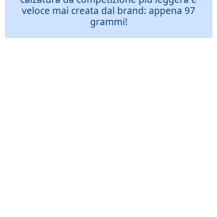
veloce mai creata dal brand: appena 97
grammi!