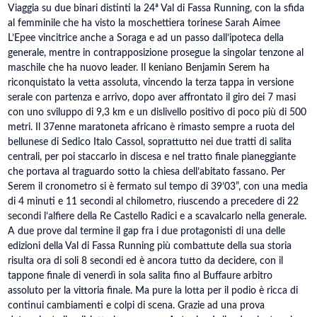
Viaggia su due binari distinti la 24ª Val di Fassa Running, con la sfida
al femminile che ha visto la moschettiera torinese Sarah Aimee
L’Epee vincitrice anche a Soraga e ad un passo dall’ipoteca della
generale, mentre in contrapposizione prosegue la singolar tenzone al
maschile che ha nuovo leader. Il keniano Benjamin Serem ha
riconquistato la vetta assoluta, vincendo la terza tappa in versione
serale con partenza e arrivo, dopo aver affrontato il giro dei 7 masi
con uno sviluppo di 9,3 km e un dislivello positivo di poco più di 500
metri. Il 37enne maratoneta africano è rimasto sempre a ruota del
bellunese di Sedico Italo Cassol, soprattutto nei due tratti di salita
centrali, per poi staccarlo in discesa e nel tratto finale pianeggiante
che portava al traguardo sotto la chiesa dell’abitato fassano. Per
Serem il cronometro si è fermato sul tempo di 39’03”, con una media
di 4 minuti e 11 secondi al chilometro, riuscendo a precedere di 22
secondi l’alfiere della Re Castello Radici e a scavalcarlo nella generale.
A due prove dal termine il gap fra i due protagonisti di una delle
edizioni della Val di Fassa Running più combattute della sua storia
risulta ora di soli 8 secondi ed è ancora tutto da decidere, con il
tappone finale di venerdì in sola salita fino al Buffaure arbitro
assoluto per la vittoria finale. Ma pure la lotta per il podio è ricca di
continui cambiamenti e colpi di scena. Grazie ad una prova