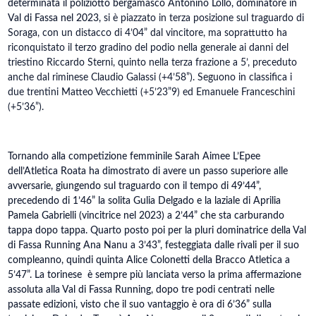
determinata il poliziotto bergamasco Antonino Lollo, dominatore in
Val di Fassa nel 2023,
si è piazzato in terza posizione sul traguardo di
Soraga, con un distacco di 4’04” dal vincitore, ma soprattutto ha
riconquistato il terzo gradino del podio nella generale ai danni del
triestino Riccardo Sterni, quinto nella terza frazione a 5’, preceduto
anche dal riminese Claudio Galassi (+4’58”). Seguono in classifica i
due trentini Matteo Vecchietti (+5’23”9) ed Emanuele Franceschini
(+5’36”).
Tornando alla competizione femminile Sarah Aimee L’Epee
dell’Atletica Roata ha dimostrato di avere un passo superiore alle
avversarie, giungendo sul traguardo con il tempo di 49’44”,
precedendo di 1’46” la solita Gulia Delgado e la laziale di Aprilia
Pamela Gabrielli (vincitrice nel 2023) a 2’44” che sta carburando
tappa dopo tappa. Quarto posto poi per la pluri dominatrice della Val
di Fassa Running Ana Nanu a 3’43”, festeggiata dalle rivali per il suo
compleanno, quindi quinta Alice Colonetti della Bracco Atletica a
5’47”. La torinese è sempre più lanciata verso la prima affermazione
assoluta alla Val di Fassa Running, dopo tre podi centrati nelle
passate edizioni, visto che il suo vantaggio è ora di 6’36” sulla