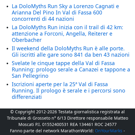
La DoloMyths Run Sky a Lorenzo Cagnati e
Arianna Del Pino In Val di Fassa 600
concorrenti di 44 nazioni
La DoloMyths Run inizia con il trail di 42 km:
attenzione a Forconi, Angella, Reiterer e
Oberbacher
Il weekend della DoloMyths Run è alle porte.
Gli iscritti alle gare sono 841 da ben 43 nazioni
Svelate le cinque tappe della Val di Fassa
Running: prologo serale a Canazei e tappone a
San Pellegrino
Iscrizioni aperte per la 25ª Val di Fassa
Running. Il prologo è serale e i percorsi sono
differenziati
© Copyright 2012-2026 Testata giornalistica registrata al
Tribunale di Grosseto n° 6/13 Direttore responsabile Matteo
Moscati P.I. 01552400531 REA 134461 ROC 24577
Fanno parte del network MarathonWorld:
OnYourMarks
-