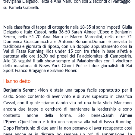
trevigiana Delgado. Terza è Ana Nanu con soli 2 secondi di vantaggio
su Pamela Gabrielli.
Nella classifica di tappa di categorie nella 18-35 si sono imposti Giulia
Delgado e Italo Cassol, nella 36-50 Sarah Aimee L’Epee e Benjamin
Serem, nella 51-70 Ana Nanu e Marco Marcolini, nella oltre 71
Domenica Guastamacchia e Antonio Bonanni.Domani è prevista la
tradizionale giornata di riposo, con un doppio appuntamento con la
Val di Fassa Running Kids under 15 con tre sfide in base all’età e
partenza alle ore 16,30 nei pressi del Paladolomites di Campestrin.
Alle 18 seguirà il talk show sempre al Paladolomites con il vincitore
della maratona di News York Gianni Poli e i due giornalisti di Rai
Sport Franco Bragagna e Silvano Ploner.
Hanno detto
Benjamin Serem:
«Non è stata una tappa facile soprattutto per il
caldo. Sono contento di aver vinto e di aver superato in classifica
Cassol, con il quale stiamo dando vita ad una bella sfida. Mancano
ancora due tappe e cercherò di mantenere la leadership e sono
contento anche della forma. Sto bene».
Sarah Aimee
L’Epee:
«Quest’anno è tutto una sorpresa alla Val di Fassa Running.
Dopo l’infortunio di due anni fa non pensavo di aver recuperato così
bene anche se in discesa ho sempre un po’ di apprensione. La