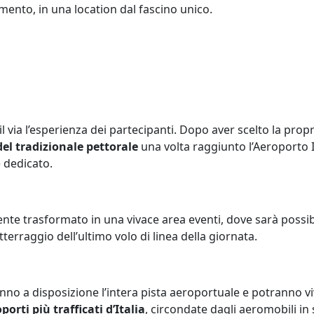
mento, in una location dal fascino unico.
l via l’esperienza dei partecipanti. Dopo aver scelto la propr
del tradizionale pettorale
una volta raggiunto l’Aeroporto I
e dedicato.
e trasformato in una vivace area eventi, dove sarà possibile
terraggio dell’ultimo volo di linea della giornata.
vranno a disposizione l’intera pista aeroportuale e potranno
orti più trafficati d’Italia
, circondate dagli aeromobili in s