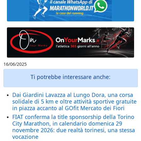
16/06/2025
Ti potrebbe interessare anche:
Dai Giardini Lavazza al Lungo Dora, una corsa
solidale di 5 km e oltre attività sportive gratuite
in piazza accanto al GOfit Mercato dei Fiori
FIAT conferma la title sponsorship della Torino
City Marathon, in calendario domenica 29
novembre 2026: due realtà torinesi, una stessa
vocazione